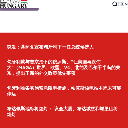
EN
Skip to content
突发：蒂萨党宣布匈牙利下一任总统候选人
匈牙利就与普京治下的俄罗斯、“让美国再次伟
大”（MAGA）世界、欧盟、V4、北约及巴尔干半岛的关
系，提出了新的外交政策优先事项
匈牙利准备实施紧急限电措施，帕克斯核电站本周末可能
停运
布达佩斯地标将熄灯： 议会大厦、布达城堡和城堡山将
熄灯