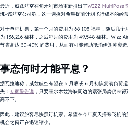
最近，威兹航空在匈牙利市场重新推出了
WIZZ MultiPass
班–该航空公司称，这一选择对希望提前计划飞行成本的经
对于单程机票，第一个月的费用为 68 108 福林，随后几个月
为 136,216 福林，之后每月的费用为 49,548 福林。Wizz 
节省高达 30-40% 的费用，从而有可能帮助抵消伊朗冲突
事态何时才能平息？
据瓦拉迪称，威兹航空有望在 5 月底或 6 月初恢复满负
失：
专家警告说
，只要霍尔木兹海峡周边的紧张局势仍未得
高不下。
因此，建议旅客尽快预订机票。希望在今年夏天搭乘飞机的
机会之窗正在迅速缩小。