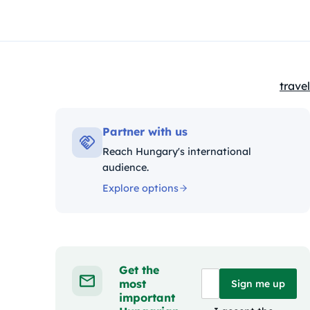
travel
Kateg
Partner with us
Reach Hungary's international
audience.
Explore options
Get the
most
Sign me up
important