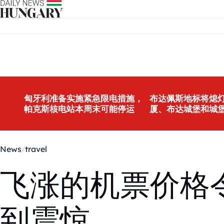
Skip to content
匈牙利准备实施紧急限电措施，
布达佩斯地标将熄灯
帕克斯核电站本周末可能停运
厦、布达城堡和城
News
travel
飞涨的机票价格令乘
到震惊