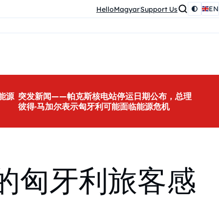
EN
HelloMagyar
Support Us
能源
突发新闻——帕克斯核电站停运日期公布，总理
彼得·马加尔表示匈牙利可能面临能源危机
r 的匈牙利旅客感