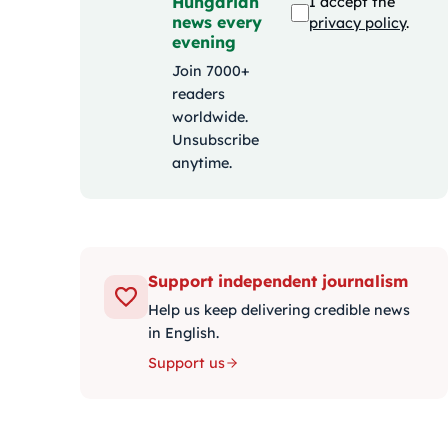
Hungarian
I accept the
news every
privacy policy
.
evening
Join 7000+
readers
worldwide.
Unsubscribe
anytime.
Support independent journalism
Help us keep delivering credible news
in English.
Support us