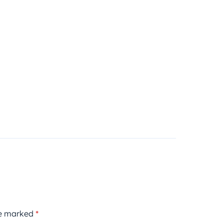
re marked
*