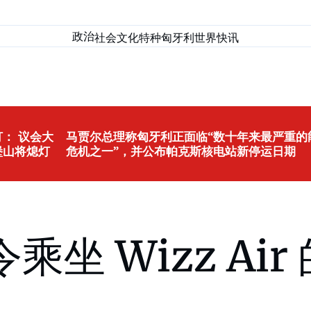
政治
社会
文化
特种匈牙利
世界
快讯
： 议会大
马贾尔总理称匈牙利正面临“数十年来最严重的
堡山将熄灯
危机之一”，并公布帕克斯核电站新停运日期
坐 Wizz Ai