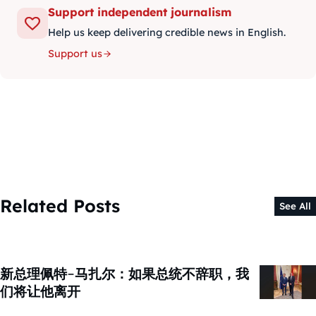
Support independent journalism
Help us keep delivering credible news in English.
Support us
Related Posts
See All
新总理佩特-马扎尔：如果总统不辞职，我
们将让他离开