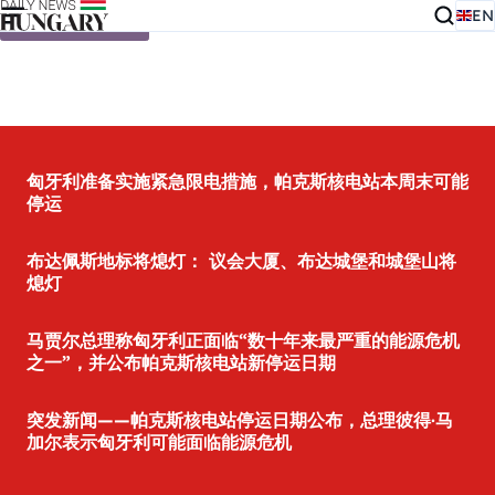
EN
Skip to content
匈牙利准备实施紧急限电措施，帕克斯核电站本周末可能
停运
布达佩斯地标将熄灯： 议会大厦、布达城堡和城堡山将
熄灯
马贾尔总理称匈牙利正面临“数十年来最严重的能源危机
之一”，并公布帕克斯核电站新停运日期
突发新闻——帕克斯核电站停运日期公布，总理彼得·马
加尔表示匈牙利可能面临能源危机