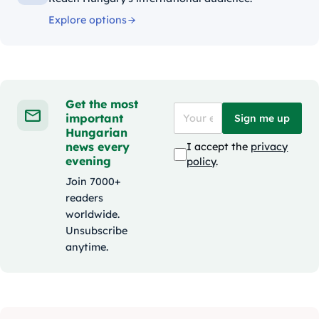
Explore options
Get the most
important
Sign me up
Hungarian
news every
I accept the
privacy
evening
policy
.
Join 7000+
readers
worldwide.
Unsubscribe
anytime.