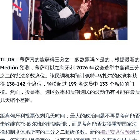
TL;DR：蒂萨真的能获得三分之二多数票吗？是的，根据最新的
Medián 预测，蒂萨可以在匈牙利 2026 年议会选举中赢得三分
之二的宪法多数席位。该民调机构预计佩特-马扎尔的政党将获
得 138-142 个席位，轻松超过 199 名议员中 133 个席位的门
槛。然而，投票率、选区效率和后期选民的波动仍有可能在最后
几天缩小差距。
距离匈牙利投票仅剩几天时间，最大的政治问题不再是蒂萨能否
击败维克托-欧尔班的菲德斯党，而是蒂萨能否获得重塑国家法
律和制度体系所需的三分之二超级多数。新的
梅迪安席位预测
显