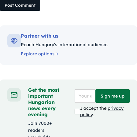
Post Comment
Partner with us
Reach Hungary's international audience.
Explore options
Get the most
important
Sign me up
Hungarian
news every
I accept the
privacy
evening
policy
.
Join 7000+
readers