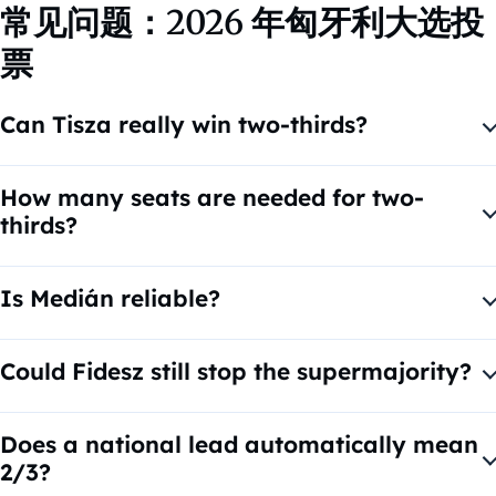
常见问题：2026 年匈牙利大选投
票
Can Tisza really win two-thirds?
Yes. The latest Medián estimate puts the party on 138–142
seats, above the 133 threshold.
How many seats are needed for two-
thirds?
133 out of 199 seats.
Is Medián reliable?
It is considered one of Hungary’s most accurate
independent pollsters.
Could Fidesz still stop the supermajority?
Yes. Strong rural turnout and late district swings could still
reduce Tisza’s seat count.
Does a national lead automatically mean
2/3?