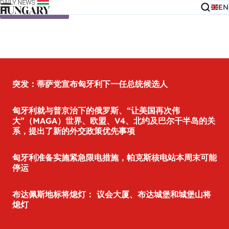
EN
Skip to content
突发：蒂萨党宣布匈牙利下一任总统候选人
匈牙利就与普京治下的俄罗斯、“让美国再次伟
大”（MAGA）世界、欧盟、V4、北约及巴尔干半岛的关
系，提出了新的外交政策优先事项
匈牙利准备实施紧急限电措施，帕克斯核电站本周末可能
停运
布达佩斯地标将熄灯： 议会大厦、布达城堡和城堡山将
熄灯