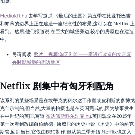
拍摄。
Mediakft.hu
去年写道,为《最后的王国》第五季在比亚托巴吉
和帕蒂的边界上正在建造一座纪念性的布景,这可以在 Netflix 上
看到。然后,他们报道说,在巨大的城堡旁边,较小的房屋也在建造
中。
另请阅读:
照片、视频:匈牙利唯一一座进行改造的文艺复
兴时期城堡的周边地区
Netflix 剧集中有匈牙利配角
该系列的某些场景是在埃蒂克的科尔达工作室或皮利斯的多博戈
克什录制的,但当然,大量的拍摄也是在英国完成的,因为故事发生
在中世纪的英国,写道
布达佩斯科尔涅克.hu
.英国观众在2015年
第一次看到改编自伯纳德 · 康威尔的历史小说《历史》中的萨克
斯管,回到当日,它仅由BBC制作,但从第二季开始,Netflix也加入