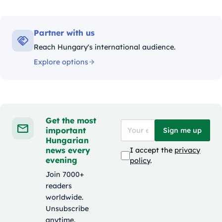
Partner with us
Reach Hungary's international audience.
Explore options
Get the most
important
Sign me up
Hungarian
news every
I accept the
privacy
evening
policy
.
Join 7000+
readers
worldwide.
Unsubscribe
anytime.