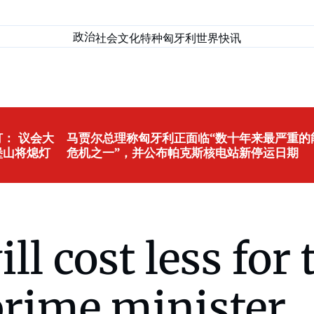
政治
社会
文化
特种匈牙利
世界
快讯
： 议会大
马贾尔总理称匈牙利正面临“数十年来最严重的
堡山将熄灯
危机之一”，并公布帕克斯核电站新停运日期
ll cost less for
prime minister