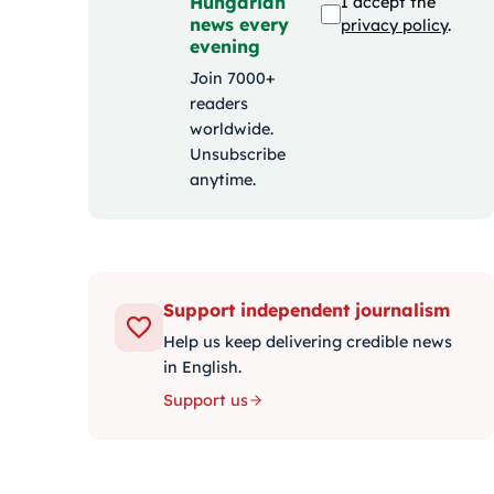
Hungarian
I accept the
news every
privacy policy
.
evening
Join 7000+
readers
worldwide.
Unsubscribe
anytime.
Support independent journalism
Help us keep delivering credible news
in English.
Support us