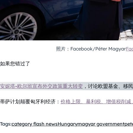
照片：Facebook/Péter Magyar
Fa
如果您错过了
安妮塔-欧尔班宣布外交政策重大转变
，讨论欧盟基金、移
蒂萨计划颠覆匈牙利经济：
价格上限、暴利税、增值税削减
Tags:
category flash news
Hungary
magyar government
pet