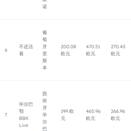
诺
葡
萄
不还活
牙
200.08
470.51
270.43
6
着
里
欧元
欧元
欧元
斯
本
西
班
毕尔巴
牙
鄂
199 欧
465.96
266.96
7
毕
BBK
元
欧元
欧元
尔
Live
巴