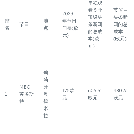
单独观
看 5 个
节省 =
2023
顶级头
头条新
排
地
年节日
节日
条新闻
闻的总
名
点
门票(欧
的总成
成本
元)
本(欧
(欧元)
元)
葡
萄
MEO
牙
125欧
605.31
480.31
1
苏多斯
奥
元
欧元
欧元
特
德
米
拉