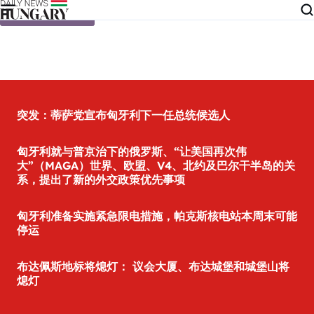
Skip to content
突发：蒂萨党宣布匈牙利下一任总统候选人
匈牙利就与普京治下的俄罗斯、“让美国再次伟
大”（MAGA）世界、欧盟、V4、北约及巴尔干半岛的关
系，提出了新的外交政策优先事项
匈牙利准备实施紧急限电措施，帕克斯核电站本周末可能
停运
布达佩斯地标将熄灯： 议会大厦、布达城堡和城堡山将
熄灯