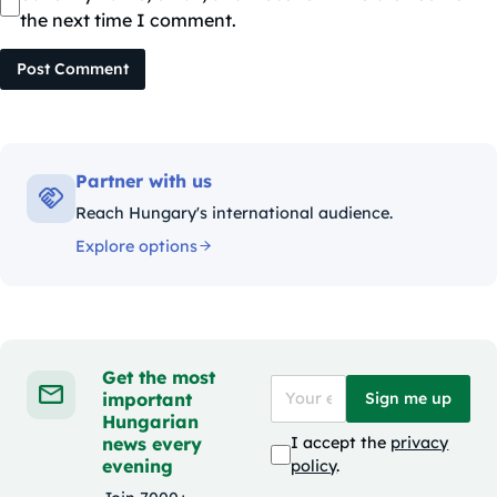
the next time I comment.
Post Comment
Partner with us
Reach Hungary's international audience.
Explore options
Get the most
important
Sign me up
Hungarian
news every
I accept the
privacy
evening
policy
.