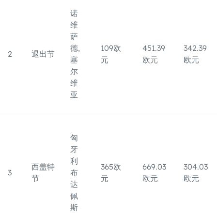
诺
维
萨
德,
109欧
451.39
342.39
2
退出节
塞
元
欧元
欧元
尔
维
亚
匈
牙
利
西盖特
365欧
669.03
304.03
3
布
节
元
欧元
欧元
达
佩
斯