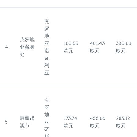
克
罗
地
克罗地
亚
180.55
481.43
300.88
4
亚藏身
诺
欧元
欧元
欧元
处
瓦
利
亚
克
罗
地
展望起
173.74
456.86
283.12
5
亚
源节
欧元
欧元
欧元
蒂
斯