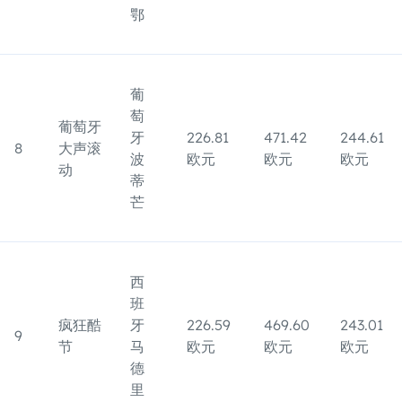
鄂
葡
萄
葡萄牙
牙
226.81
471.42
244.61
8
大声滚
波
欧元
欧元
欧元
动
蒂
芒
西
班
疯狂酷
牙
226.59
469.60
243.01
9
节
马
欧元
欧元
欧元
德
里