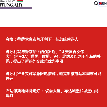
EN
Skip to content
突发：蒂萨党宣布匈牙利下一任总统候选人
匈牙利就与普京治下的俄罗斯、“让美国再次伟
大”（MAGA）世界、欧盟、V4、北约及巴尔干半岛的关
系，提出了新的外交政策优先事项
匈牙利准备实施紧急限电措施，帕克斯核电站本周末可能
停运
布达佩斯地标将熄灯： 议会大厦、布达城堡和城堡山将
熄灯