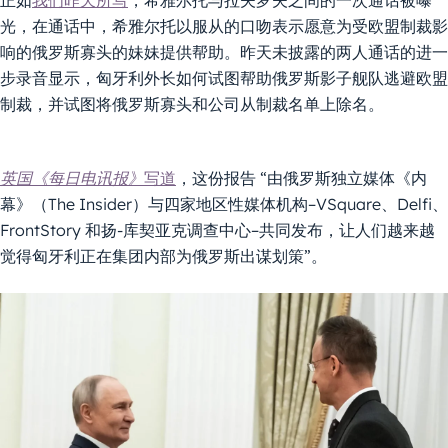
正如
我们昨天所写
，希雅尔托与拉夫罗夫之间的一次通话被曝
光，在通话中，希雅尔托以服从的口吻表示愿意为受欧盟制裁影
响的俄罗斯寡头的妹妹提供帮助。昨天未披露的两人通话的进一
步录音显示，匈牙利外长如何试图帮助俄罗斯影子舰队逃避欧盟
制裁，并试图将俄罗斯寡头和公司从制裁名单上除名。
英国《每日电讯报》
写道
，这份报告 “由俄罗斯独立媒体《内
幕》（The Insider）与四家地区性媒体机构–VSquare、Delfi、
FrontStory 和扬-库契亚克调查中心–共同发布，让人们越来越
觉得匈牙利正在集团内部为俄罗斯出谋划策”。