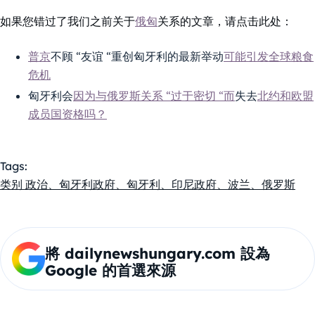
如果您错过了我们之前关于
俄匈
关系的文章，请点击此处：
普京
不顾 “友谊 “重创匈牙利的最新举动
可能引发全球粮食
危机
匈牙利会
因为与俄罗斯关系 “过于密切 “而
失去
北约和欧盟
成员国资格吗？
Tags:
类别 政治、匈牙利政府、匈牙利、印尼政府、波兰、俄罗斯
將 dailynewshungary.com 設為
Google 的首選來源