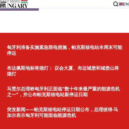
EN
Skip to content
匈牙利准备实施紧急限电措施，帕克斯核电站本周末可能
停运
布达佩斯地标将熄灯： 议会大厦、布达城堡和城堡山将
熄灯
马贾尔总理称匈牙利正面临“数十年来最严重的能源危机
之一”，并公布帕克斯核电站新停运日期
突发新闻——帕克斯核电站停运日期公布，总理彼得·马
加尔表示匈牙利可能面临能源危机