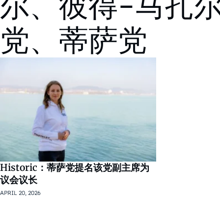
尔、彼得-马扎
党、蒂萨党
Historic：蒂萨党提名该党副主席为
议会议长
APRIL 20, 2026