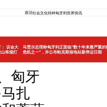
政治
社会
文化
特种匈牙利
世界
快讯
： 议会大
马贾尔总理称匈牙利正面临“数十年来最严重的
堡山将熄灯
危机之一”，并公布帕克斯核电站新停运日期
、匈牙
-马扎