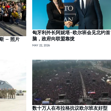
匈牙利外长阿妮塔-欧尔班会见北约首
脑，政府向联盟靠拢
 – 照片
MAY 22, 2026
数十万人在布拉格抗议欧尔班友好型