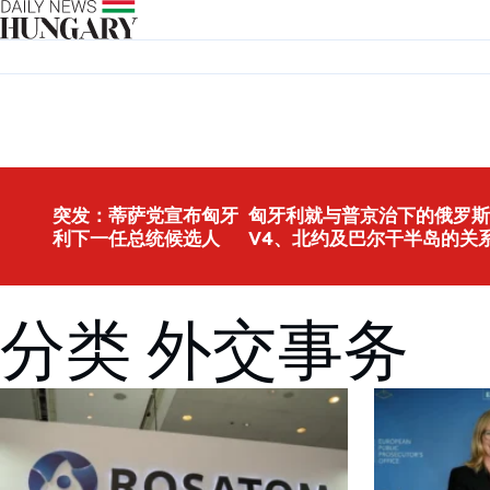
Skip to content
突发：蒂萨党宣布匈牙
匈牙利就与普京治下的俄罗斯
利下一任总统候选人
V4、北约及巴尔干半岛的关
分类 外交事务