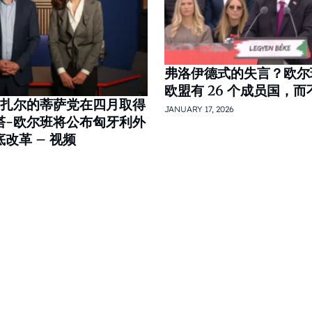
弗洛伊德式的失言？欧尔
欧盟有 26 个成员国，而不
马扎尔的蒂萨党在四月取得
JANUARY 17, 2026
塔-欧尔班将公布匈牙利外
改革 – 视频