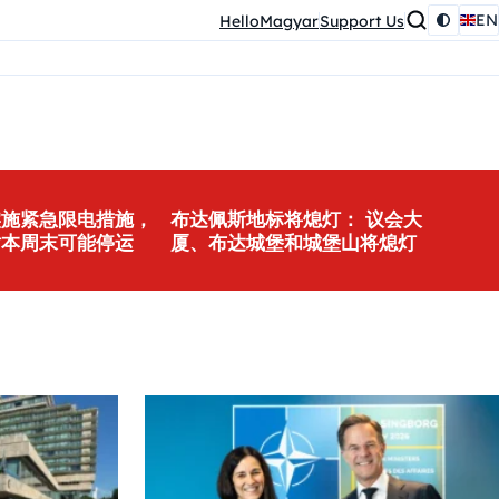
EN
HelloMagyar
Support Us
实施紧急限电措施，
布达佩斯地标将熄灯： 议会大
站本周末可能停运
厦、布达城堡和城堡山将熄灯