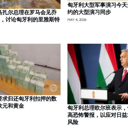
匈牙利大型军事演习今天
约的大型演习同步
马扎尔总理在罗马会见乔
尼，讨论匈牙利的里雅斯特
MAY 4, 2026
要求归还匈牙利扣押的数
欧元和黄金
匈牙利总理欧尔班表示，
高恐怖警报，以应对日益
风险