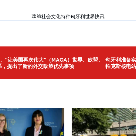
政治
社会
文化
特种匈牙利
世界
快讯
、“让美国再次伟大”（MAGA）世界、欧盟、
匈牙利准备
系，提出了新的外交政策优先事项
帕克斯核电