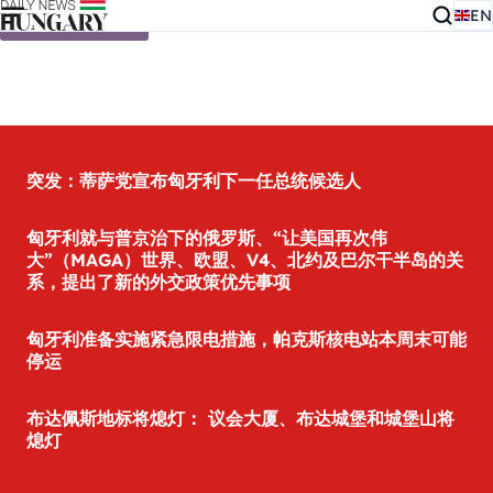
EN
Skip to content
突发：蒂萨党宣布匈牙利下一任总统候选人
匈牙利就与普京治下的俄罗斯、“让美国再次伟
大”（MAGA）世界、欧盟、V4、北约及巴尔干半岛的关
系，提出了新的外交政策优先事项
匈牙利准备实施紧急限电措施，帕克斯核电站本周末可能
停运
布达佩斯地标将熄灯： 议会大厦、布达城堡和城堡山将
熄灯