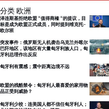
分类 欧洲
泽连斯基拒绝欧盟 “值得商榷 “的提议，目
标是成为欧盟正式成员，同时提到维克托-
欧尔班
突发事件：俄罗斯无人机袭击乌克兰外喀尔
巴阡地区，该地区有大量匈牙利族人口，匈
牙利总理作出反应
匈牙利有震感；震中距离边境不远
欧盟的残酷禁令：匈牙利人最喜爱的家用物
品正受到威胁？
匈牙利少校：连美国人都不信任匈牙利人；