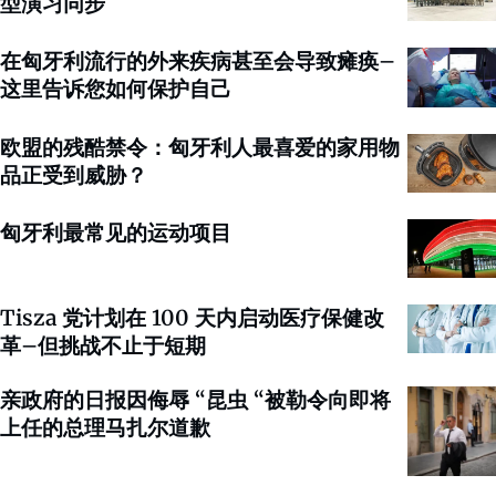
型演习同步
在匈牙利流行的外来疾病甚至会导致瘫痪–
这里告诉您如何保护自己
欧盟的残酷禁令：匈牙利人最喜爱的家用物
品正受到威胁？
匈牙利最常见的运动项目
Tisza 党计划在 100 天内启动医疗保健改
革–但挑战不止于短期
亲政府的日报因侮辱 “昆虫 “被勒令向即将
上任的总理马扎尔道歉