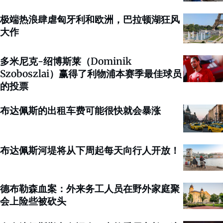
极端热浪肆虐匈牙利和欧洲，巴拉顿湖狂风
大作
多米尼克-绍博斯莱（Dominik
Szoboszlai）赢得了利物浦本赛季最佳球员
的投票
布达佩斯的出租车费可能很快就会暴涨
布达佩斯河堤将从下周起每天向行人开放！
德布勒森血案：外来务工人员在野外家庭聚
会上险些被砍头