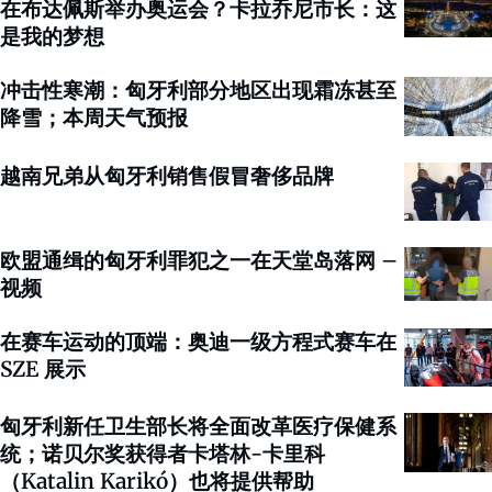
在布达佩斯举办奥运会？卡拉乔尼市长：这
是我的梦想
冲击性寒潮：匈牙利部分地区出现霜冻甚至
降雪；本周天气预报
越南兄弟从匈牙利销售假冒奢侈品牌
欧盟通缉的匈牙利罪犯之一在天堂岛落网 –
视频
在赛车运动的顶端：奥迪一级方程式赛车在
SZE 展示
匈牙利新任卫生部长将全面改革医疗保健系
统；诺贝尔奖获得者卡塔林-卡里科
（Katalin Karikó）也将提供帮助