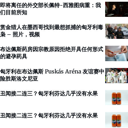
即将离任的外交部长佩特-西雅图病重：我
们目前所知
赏金猎人在墨西哥找到最想抓捕的匈牙利毒
枭 – 照片，视频
布达佩斯药房因宗教原因拒绝开具任何形式
的避孕药具
匈牙利在布达佩斯 Puskás Aréna 友谊赛中
险胜斯洛文尼亚
丑闻接二连三？匈牙利芬达几乎没有水果
丑闻接二连三？匈牙利芬达几乎没有水果