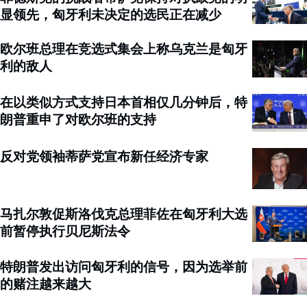
显领先，匈牙利未决定的选民正在减少
欧尔班总理在竞选式集会上称乌克兰是匈牙
利的敌人
在以类似方式支持日本首相仅几分钟后，特
朗普重申了对欧尔班的支持
反对党领袖蒂萨党宣布新任经济专家
马扎尔敦促斯洛伐克总理菲佐在匈牙利大选
前暂停执行贝尼斯法令
特朗普发出访问匈牙利的信号，因为选举前
的赌注越来越大