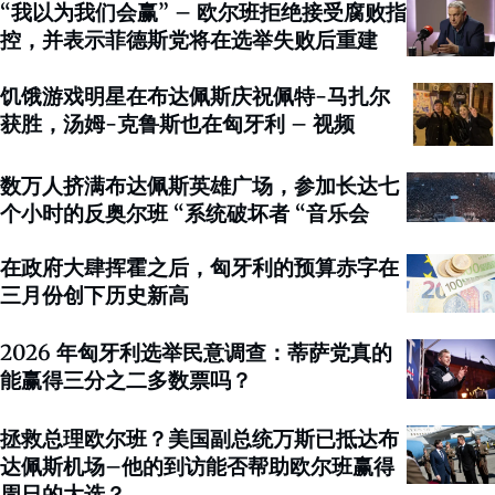
“我以为我们会赢” – 欧尔班拒绝接受腐败指
控，并表示菲德斯党将在选举失败后重建
饥饿游戏明星在布达佩斯庆祝佩特-马扎尔
获胜，汤姆-克鲁斯也在匈牙利 – 视频
数万人挤满布达佩斯英雄广场，参加长达七
个小时的反奥尔班 “系统破坏者 “音乐会
在政府大肆挥霍之后，匈牙利的预算赤字在
三月份创下历史新高
2026 年匈牙利选举民意调查：蒂萨党真的
能赢得三分之二多数票吗？
拯救总理欧尔班？美国副总统万斯已抵达布
达佩斯机场–他的到访能否帮助欧尔班赢得
周日的大选？