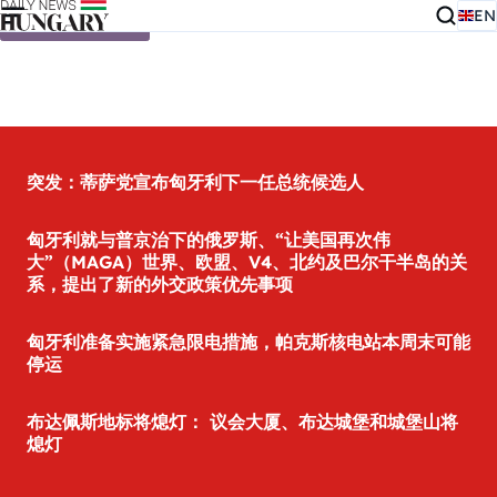
EN
Skip to content
突发：蒂萨党宣布匈牙利下一任总统候选人
匈牙利就与普京治下的俄罗斯、“让美国再次伟
大”（MAGA）世界、欧盟、V4、北约及巴尔干半岛的关
系，提出了新的外交政策优先事项
匈牙利准备实施紧急限电措施，帕克斯核电站本周末可能
停运
布达佩斯地标将熄灯： 议会大厦、布达城堡和城堡山将
熄灯