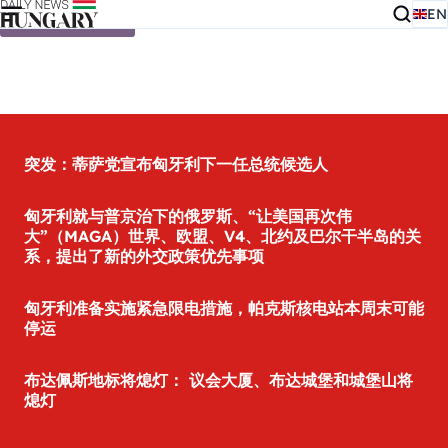
EN
Skip to content
突发：蒂萨党宣布匈牙利下一任总统候选人
匈牙利就与普京治下的俄罗斯、“让美国再次伟
大”（MAGA）世界、欧盟、V4、北约及巴尔干半岛的关
系，提出了新的外交政策优先事项
匈牙利准备实施紧急限电措施，帕克斯核电站本周末可能
停运
布达佩斯地标将熄灯： 议会大厦、布达城堡和城堡山将
熄灯