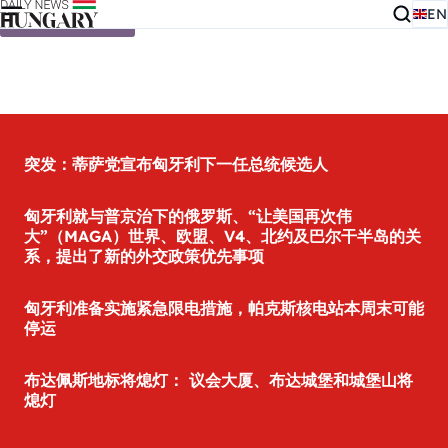
EN
Skip to content
突发：蒂萨党宣布匈牙利下一任总统候选人
匈牙利就与普京治下的俄罗斯、“让美国再次伟
大”（MAGA）世界、欧盟、V4、北约及巴尔干半岛的关
系，提出了新的外交政策优先事项
匈牙利准备实施紧急限电措施，帕克斯核电站本周末可能
停运
布达佩斯地标将熄灯： 议会大厦、布达城堡和城堡山将
熄灯