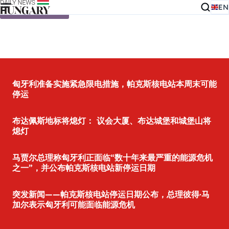
EN
Skip to content
匈牙利准备实施紧急限电措施，帕克斯核电站本周末可能
停运
布达佩斯地标将熄灯： 议会大厦、布达城堡和城堡山将
熄灯
马贾尔总理称匈牙利正面临“数十年来最严重的能源危机
之一”，并公布帕克斯核电站新停运日期
突发新闻——帕克斯核电站停运日期公布，总理彼得·马
加尔表示匈牙利可能面临能源危机