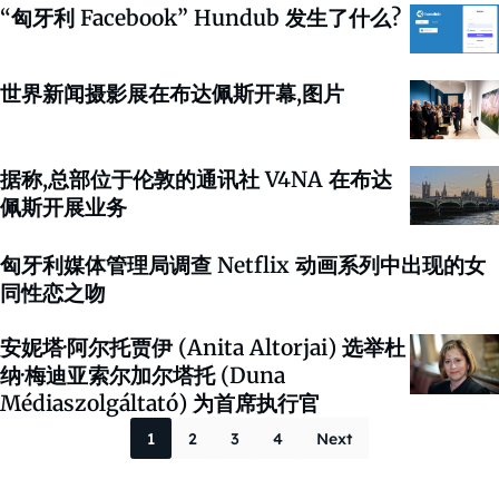
“匈牙利 Facebook” Hundub 发生了什么?
世界新闻摄影展在布达佩斯开幕,图片
据称,总部位于伦敦的通讯社 V4NA 在布达
佩斯开展业务
匈牙利媒体管理局调查 Netflix 动画系列中出现的女
同性恋之吻
安妮塔·阿尔托贾伊 (Anita Altorjai) 选举杜
纳·梅迪亚索尔加尔塔托 (Duna
Médiaszolgáltató) 为首席执行官
Posts paginati
1
2
3
4
Next