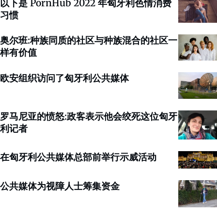
以下是 PornHub 2022 年匈牙利色情消费
习惯
奥尔班:种族同质的社区与种族混合的社区一
样有价值
欧安组织访问了匈牙利公共媒体
罗马尼亚的愤怒:政客表示他会绞死这位匈牙
利记者
在匈牙利公共媒体总部前举行示威活动
公共媒体为视障人士筹集资金