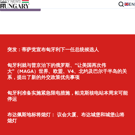
EN
Skip to content
突发：蒂萨党宣布匈牙利下一任总统候选人
匈牙利就与普京治下的俄罗斯、“让美国再次伟
大”（MAGA）世界、欧盟、V4、北约及巴尔干半岛的关
系，提出了新的外交政策优先事项
匈牙利准备实施紧急限电措施，帕克斯核电站本周末可能
停运
布达佩斯地标将熄灯： 议会大厦、布达城堡和城堡山将
熄灯