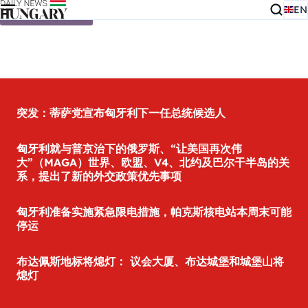
EN
Skip to content
突发：蒂萨党宣布匈牙利下一任总统候选人
匈牙利就与普京治下的俄罗斯、“让美国再次伟
大”（MAGA）世界、欧盟、V4、北约及巴尔干半岛的关
系，提出了新的外交政策优先事项
匈牙利准备实施紧急限电措施，帕克斯核电站本周末可能
停运
布达佩斯地标将熄灯： 议会大厦、布达城堡和城堡山将
熄灯