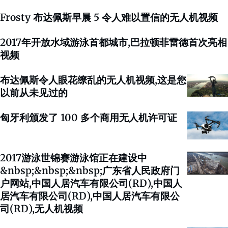
Frosty 布达佩斯早晨 5 令人难以置信的无人机视频
2017年开放水域游泳首都城市,巴拉顿菲雷德首次亮相
视频
布达佩斯令人眼花缭乱的无人机视频,这是您
以前从未见过的
匈牙利颁发了 100 多个商用无人机许可证
2017游泳世锦赛游泳馆正在建设中
&nbsp;&nbsp;&nbsp;广东省人民政府门
户网站,中国人居汽车有限公司(RD),中国人
居汽车有限公司(RD),中国人居汽车有限公
司(RD),无人机视频