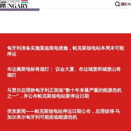
EN
Skip to content
匈牙利准备实施紧急限电措施，帕克斯核电站本周末可能
停运
布达佩斯地标将熄灯： 议会大厦、布达城堡和城堡山将
熄灯
马贾尔总理称匈牙利正面临“数十年来最严重的能源危机
之一”，并公布帕克斯核电站新停运日期
突发新闻——帕克斯核电站停运日期公布，总理彼得·马
加尔表示匈牙利可能面临能源危机