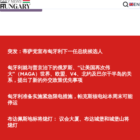
EN
Skip to content
突发：蒂萨党宣布匈牙利下一任总统候选人
匈牙利就与普京治下的俄罗斯、“让美国再次伟
大”（MAGA）世界、欧盟、V4、北约及巴尔干半岛的关
系，提出了新的外交政策优先事项
匈牙利准备实施紧急限电措施，帕克斯核电站本周末可能
停运
布达佩斯地标将熄灯： 议会大厦、布达城堡和城堡山将
熄灯