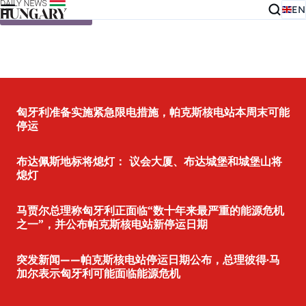
EN
Skip to content
匈牙利准备实施紧急限电措施，帕克斯核电站本周末可能
停运
布达佩斯地标将熄灯： 议会大厦、布达城堡和城堡山将
熄灯
马贾尔总理称匈牙利正面临“数十年来最严重的能源危机
之一”，并公布帕克斯核电站新停运日期
突发新闻——帕克斯核电站停运日期公布，总理彼得·马
加尔表示匈牙利可能面临能源危机