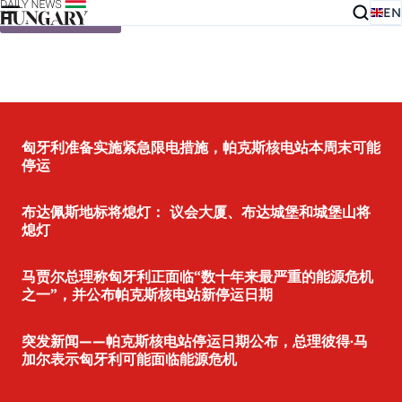
EN
Skip to content
匈牙利准备实施紧急限电措施，帕克斯核电站本周末可能
停运
布达佩斯地标将熄灯： 议会大厦、布达城堡和城堡山将
熄灯
马贾尔总理称匈牙利正面临“数十年来最严重的能源危机
之一”，并公布帕克斯核电站新停运日期
突发新闻——帕克斯核电站停运日期公布，总理彼得·马
加尔表示匈牙利可能面临能源危机