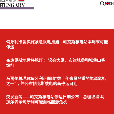
EN
Skip to content
匈牙利准备实施紧急限电措施，帕克斯核电站本周末可能
停运
布达佩斯地标将熄灯： 议会大厦、布达城堡和城堡山将
熄灯
马贾尔总理称匈牙利正面临“数十年来最严重的能源危机
之一”，并公布帕克斯核电站新停运日期
突发新闻——帕克斯核电站停运日期公布，总理彼得·马
加尔表示匈牙利可能面临能源危机