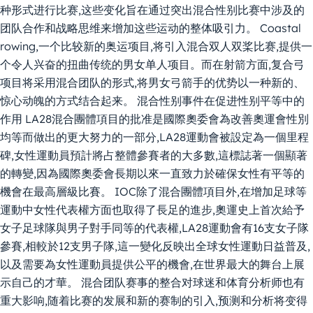
种形式进行比赛,这些变化旨在通过突出混合性别比赛中涉及的
团队合作和战略思维来增加这些运动的整体吸引力。 Coastal
rowing,一个比较新的奥运项目,将引入混合双人双桨比赛,提供一
个令人兴奋的扭曲传统的男女单人项目。而在射箭方面,复合弓
项目将采用混合团队的形式,将男女弓箭手的优势以一种新的、
惊心动魄的方式结合起来。 混合性别事件在促进性别平等中的
作用 LA28混合團體項目的批准是國際奧委會為改善奧運會性別
均等而做出的更大努力的一部分,LA28運動會被設定為一個里程
碑,女性運動員預計將占整體參賽者的大多數,這標誌著一個顯著
的轉變,因為國際奧委會長期以來一直致力於確保女性有平等的
機會在最高層級比賽。 IOC除了混合團體項目外,在增加足球等
運動中女性代表權方面也取得了長足的進步,奧運史上首次給予
女子足球隊與男子對手同等的代表權,LA28運動會有16支女子隊
參賽,相較於12支男子隊,這一變化反映出全球女性運動日益普及,
以及需要為女性運動員提供公平的機會,在世界最大的舞台上展
示自己的才華。 混合团队赛事的整合对球迷和体育分析师也有
重大影响,随着比赛的发展和新的赛制的引入,预测和分析将变得