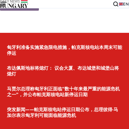
EN
Skip to content
匈牙利准备实施紧急限电措施，帕克斯核电站本周末可能
停运
布达佩斯地标将熄灯： 议会大厦、布达城堡和城堡山将
熄灯
马贾尔总理称匈牙利正面临“数十年来最严重的能源危机
之一”，并公布帕克斯核电站新停运日期
突发新闻——帕克斯核电站停运日期公布，总理彼得·马
加尔表示匈牙利可能面临能源危机