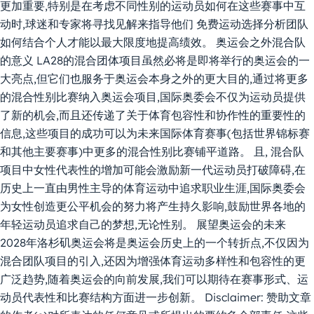
更加重要,特别是在考虑不同性别的运动员如何在这些赛事中互
动时,球迷和专家将寻找见解来指导他们 免费运动选择分析团队
如何结合个人才能以最大限度地提高绩效。 奥运会之外混合队
的意义 LA28的混合团体项目虽然必将是即将举行的奥运会的一
大亮点,但它们也服务于奥运会本身之外的更大目的,通过将更多
的混合性别比赛纳入奥运会项目,国际奥委会不仅为运动员提供
了新的机会,而且还传递了关于体育包容性和协作性的重要性的
信息,这些项目的成功可以为未来国际体育赛事(包括世界锦标赛
和其他主要赛事)中更多的混合性别比赛铺平道路。 且, 混合队
项目中女性代表性的增加可能会激励新一代运动员打破障碍,在
历史上一直由男性主导的体育运动中追求职业生涯,国际奥委会
为女性创造更公平机会的努力将产生持久影响,鼓励世界各地的
年轻运动员追求自己的梦想,无论性别。 展望奥运会的未来
2028年洛杉矶奥运会将是奥运会历史上的一个转折点,不仅因为
混合团队项目的引入,还因为增强体育运动多样性和包容性的更
广泛趋势,随着奥运会的向前发展,我们可以期待在赛事形式、运
动员代表性和比赛结构方面进一步创新。 Disclaimer: 赞助文章