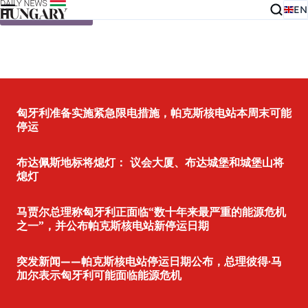
EN
Skip to content
匈牙利准备实施紧急限电措施，帕克斯核电站本周末可能
停运
布达佩斯地标将熄灯： 议会大厦、布达城堡和城堡山将
熄灯
马贾尔总理称匈牙利正面临“数十年来最严重的能源危机
之一”，并公布帕克斯核电站新停运日期
突发新闻——帕克斯核电站停运日期公布，总理彼得·马
加尔表示匈牙利可能面临能源危机