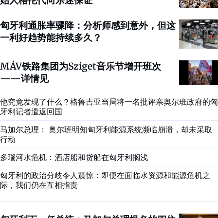
匈牙利通胀率骤降：分析师感到意外，但这
一利好趋势能持续多久？
MÁV铁路集团为Sziget音乐节增开班次
——详情见
他究竟发现了什么？格鲁吉亚当局将一名批评亲奥尔班政府的匈
牙利记者遣返回国
马加尔总理： 奥尔班明知匈牙利能源系统濒临崩溃，却未采取
行动
多瑙河水危机：酒店船和货船在匈牙利搁浅
匈牙利的政治分歧令人震惊：即便在面临水资源和能源危机之
际，我们仍在互相指责