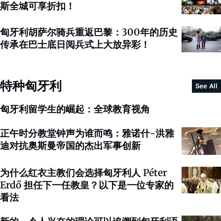
斯全城可享折扣！
匈牙利胡萨尔骑兵重返巴黎：300年的历史
传承在巴士底日阅兵式上大放异彩！
特种匈牙利
See All
匈牙利留学生的崛起：全球教育视角
正午时分教堂钟声为谁而鸣：雅诺什-洪雅
迪对抗奥斯曼帝国的杰出军事创新
为什么红衣主教们会选择匈牙利人 Péter
Erdő 担任下一任教皇？以下是一位专家的
看法