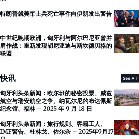
特朗普就美军士兵死亡事件向伊朗发出警告
中世纪晚期欧洲，匈牙利与阿尔巴尼亚曾并
肩作战：重新发现胡尼亚迪与斯坎德贝格的
联盟
快讯
See All
匈牙利头条新闻：欧尔班的秘密投票、威兹
航空与瑞安航空之争、纳瓦尔尼的布达佩斯
纪念馆、福林 – 2025 年 9 月 18 日
匈牙利头条新闻：旅行规则、客籍工人、
IMF警告、杜林戈、佐尔奈 – 2025年9月17