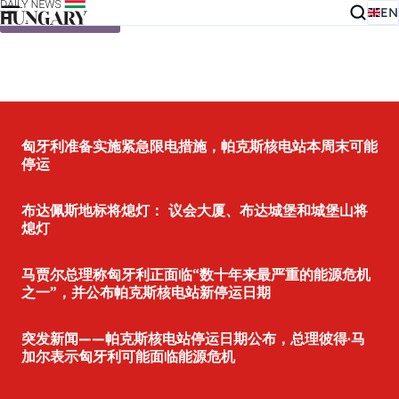
EN
Skip to content
匈牙利准备实施紧急限电措施，帕克斯核电站本周末可能
停运
布达佩斯地标将熄灯： 议会大厦、布达城堡和城堡山将
熄灯
马贾尔总理称匈牙利正面临“数十年来最严重的能源危机
之一”，并公布帕克斯核电站新停运日期
突发新闻——帕克斯核电站停运日期公布，总理彼得·马
加尔表示匈牙利可能面临能源危机