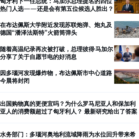
匈牙利下一任总统：马加尔总理提名的四位
热门人选——还是会有第五位候选人胜出？
在布达佩斯大学附近发现苏联炮弹、炮丸及
德国“潘泽法斯特”火箭筒弹头
随着高温纪录再次被打破，总理彼得·马加尔
分享了关于自愿节电的好消息
因多瑙河发现爆炸物，布达佩斯市中心道路
今晨将封闭
出国购物真的更便宜吗？为什么罗马尼亚人和保加利
亚人的消费额超过了匈牙利人？ 最新研究给出了答案
水务部门：多瑙河奥地利流域降雨为水位回升带来希