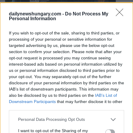
dailynewshungary.com -
Do Not Process My
Personal Information
If you wish to opt-out of the sale, sharing to third parties, or
processing of your personal or sensitive information for
targeted advertising by us, please use the below opt-out
section to confirm your selection. Please note that after your
opt-out request is processed you may continue seeing
interest-based ads based on personal information utilized by
us or personal information disclosed to third parties prior to
your opt-out. You may separately opt-out of the further
disclosure of your personal information by third parties on the
March 11, 2025
IAB’s list of downstream participants. This information may
also be disclosed by us to third parties on the
IAB’s List of
Budapests berühmte U-Bahn-Linie steht vor einem
dringenden Zugaustausch, die Finanzierung bleibt jedoch
Downstream Participants
that may further disclose it to other
ungewiss
third parties.
Please note that this website/app uses one or more Google
Personal Data Processing Opt Outs
services and may gather and store information including but
not limited to your visit or usage behaviour. You may click to
I want to opt-out of the Sharing of my