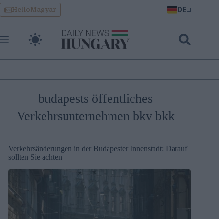
Skip
DE
HelloMagyar
to
content
budapests öffentliches
Verkehrsunternehmen bkv bkk
Verkehrsänderungen in der Budapester Innenstadt: Darauf
sollten Sie achten