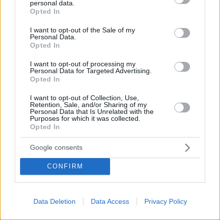
personal data.
grant or deny consent to Google and its third-party tags to
Opted In
use your data for below specified purposes in below Google
consent section.
I want to opt-out of the Sale of my
Personal Data.
Opted In
I want to opt-out of processing my
Personal Data for Targeted Advertising.
Opted In
I want to opt-out of Collection, Use,
Retention, Sale, and/or Sharing of my
Personal Data that Is Unrelated with the
Purposes for which it was collected.
Opted In
Google consents
March 8, 2025
CONFIRM
VIDEO: Schockierender Bus-Straßenbahn-Zusammenstoß
in Budapest, mehrere Passagiere verletzt
Data Deletion
Data Access
Privacy Policy