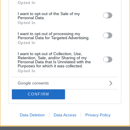
Opted In
use your data for below specified purposes in below Google
consent section.
I want to opt-out of the Sale of my
Gesellschaft
Personal Data.
Opted In
Langes Wochenende in Ungarn, zahlreiche
Geschäfte schließen – hier ist die Liste
I want to opt-out of processing my
Personal Data for Targeted Advertising.
Opted In
I want to opt-out of Collection, Use,
Verheerendes Busunglück in Szolnok hinterlässt viele
Retention, Sale, and/or Sharing of my
Personal Data that Is Unrelated with the
Schwerverletzte – Fotos, Videos
Purposes for which it was collected.
Opted In
Google consents
Ungarn will weiteren Forschungsastronauten ins All schicken
CONFIRM
Österreichischer Junge flieht von zu Hause, wird nachts in
Ungarn gefunden
Data Deletion
Data Access
Privacy Policy