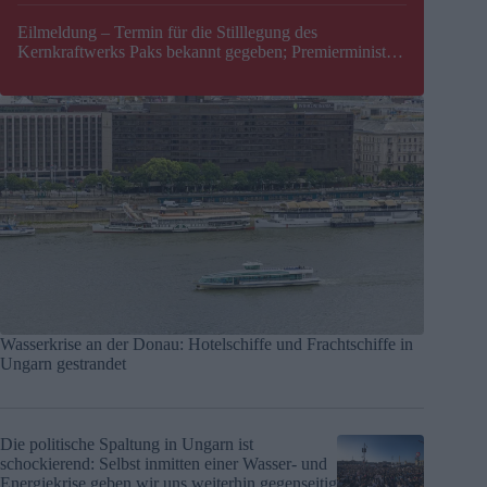
Eilmeldung – Termin für die Stilllegung des
Kernkraftwerks Paks bekannt gegeben; Premierminister
Péter Magyar warnt vor einer möglichen Energiekrise in
Ungarn
Wasserkrise an der Donau: Hotelschiffe und Frachtschiffe in
Ungarn gestrandet
Die politische Spaltung in Ungarn ist
schockierend: Selbst inmitten einer Wasser- und
Energiekrise geben wir uns weiterhin gegenseitig