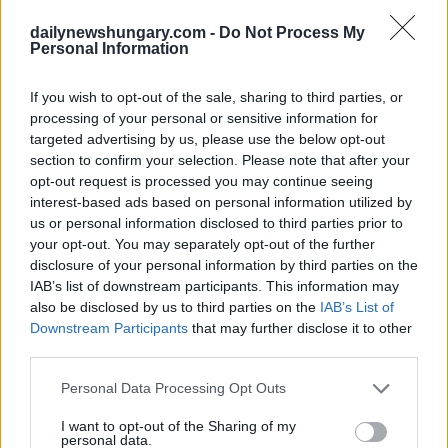
dailynewshungary.com -
Do Not Process My
Business
Personal Information
Digitaler Mediaeinkauf in Ungarn: Ein
If you wish to opt-out of the sale, sharing to third parties, or
umfassender Leitfaden für 2026
processing of your personal or sensitive information for
targeted advertising by us, please use the below opt-out
section to confirm your selection. Please note that after your
opt-out request is processed you may continue seeing
Der Immobilienmarkt in Ungarn schwächt sich ab, doch der
interest-based ads based on personal information utilized by
Markt für überdurchschnittlich teure Immobilien hält sich
us or personal information disclosed to third parties prior to
weiterhin gut
your opt-out. You may separately opt-out of the further
disclosure of your personal information by third parties on the
IAB’s list of downstream participants. This information may
also be disclosed by us to third parties on the
IAB’s List of
Wie Sie die internationale Gemeinschaft in Budapest und
Downstream Participants
that may further disclose it to other
ganz Ungarn als Zielgruppe ansprechen können
third parties.
Please note that this website/app uses one or more Google
Personal Data Processing Opt Outs
services and may gather and store information including but
Vom Angebot bis zum Grundbuchauszug: So funktioniert ein
not limited to your visit or usage behaviour. You may click to
I want to opt-out of the Sharing of my
sicherer Immobilienkauf in Ungarn
personal data.
grant or deny consent to Google and its third-party tags to