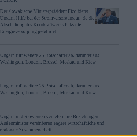
Der slowakische Ministerpräsident Fico bietet
Ungarn Hilfe bei der Stromversorgung an, da die
Abschaltung des Kernkraftwerks Paks die
Energieversorgung gefährdet
Ungarn ruft weitere 25 Botschafter ab, darunter aus
Washington, London, Brüssel, Moskau und Kiew
Ungarn ruft weitere 25 Botschafter ab, darunter aus
Washington, London, Brüssel, Moskau und Kiew
Ungarn und Slowenien vertiefen ihre Beziehungen –
Außenminister vereinbaren engere wirtschaftliche und
regionale Zusammenarbeit