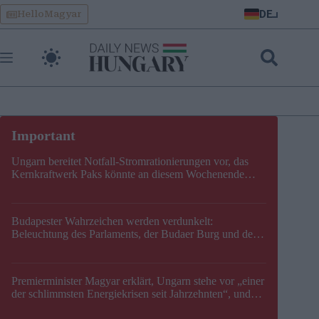
Skip
DE
HelloMagyar
to
content
Ungarn bereitet Notfall-Stromrationierungen vor, das
Kernkraftwerk Paks könnte an diesem Wochenende
stillgelegt werden
Budapester Wahrzeichen werden verdunkelt:
Beleuchtung des Parlaments, der Budaer Burg und der
Zitadelle wird abgeschaltet
Premierminister Magyar erklärt, Ungarn stehe vor „einer
der schlimmsten Energiekrisen seit Jahrzehnten“, und
gibt neuen Termin für die Stilllegung von Paks bekannt