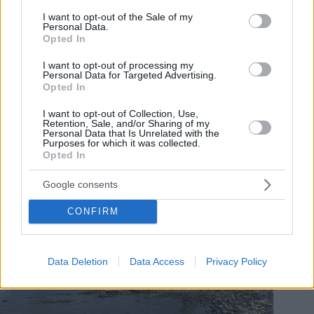
hervorgerufen. Péter Magyar hat angekündigt, dass seine
consent section.
I want to opt-out of the Sale of my
Regierung ihre erste offizielle Sitzung nicht in Budapest,
Personal Data.
sondern in Ópusztaszer abhalten wird, auch als Reaktion auf
Opted In
die sich entwickelnde Krise. Nach Angaben der
Ungarischen
Nachrichtenagentur
werden dem Treffen Konsultationen mit
I want to opt-out of processing my
Personal Data for Targeted Advertising.
Wasserwirtschafts- und Landwirtschaftsexperten
Opted In
vorausgehen, nach denen Entscheidungen über
Sofortmaßnahmen und die Entwicklung mittel- und
langfristiger Strategien zur Wasserbewirtschaftung getroffen
I want to opt-out of Collection, Use,
Retention, Sale, and/or Sharing of my
werden sollen.
Personal Data that Is Unrelated with the
Purposes for which it was collected.
Opted In
Google consents
CONFIRM
Data Deletion
Data Access
Privacy Policy