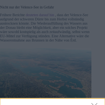
Nicht nur der Velence-See in Gefahr
Frühere Berichte
deuteten darauf hin
, dass der Velence-See
aufgrund der schweren Dürre bis zum Herbst vollständig
austrocknen könnte. Die Wiederauffüllung des Wassers aus
der Donau bleibt eine Möglichkeit, aber ein solches Projekt
wäre sowohl kostspielig als auch zeitaufwändig, selbst wenn
EU-Mittel zur Verfügung stünden. Eine Alternative wäre die
Wasserentnahme aus Brunnen in der Nähe von Érd.