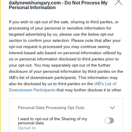
dailynewshungary.com -
Do Not Process My
Personal Information
Foto:
Creative Commons/CC BY-SA 3.0
Laut
HelloVidék
ist der Velence-See jedoch bei weitem nicht
If you wish to opt-out of the sale, sharing to third parties, or
das einzige Gewässer, das bedroht ist. Auch der Szálka-See in
processing of your personal or sensitive information for
der Nähe von Szekszárd im Komitat Tolna hat einen
Rekordtiefstand erreicht. Es besteht dringender
targeted advertising by us, please use the below opt-out
Handlungsbedarf, doch ein früheres
section to confirm your selection. Please note that after your
Wasserauffüllungsprogramm wurde von lokalen
opt-out request is processed you may continue seeing
Bürgergruppen und Privatpersonen blockiert. Der
interest-based ads based on personal information utilized by
Bürgermeister von Szekszárd, János Pálfi, sagte, dass
us or personal information disclosed to third parties prior to
infolgedessen die zuvor zugewiesenen 100 Millionen Forint
your opt-out. You may separately opt-out of the further
zurückgegeben werden mussten, und er sieht derzeit wenig
Aussicht, die fehlenden 80 Zentimeter Wasser zu ersetzen –
disclosure of your personal information by third parties on the
auch nicht auf künstlichem Wege.
IAB’s list of downstream participants. This information may
also be disclosed by us to third parties on the
IAB’s List of
Im Dorf Szálka wächst die Befürchtung, dass der örtliche
Downstream Participants
that may further disclose it to other
Strand, der nicht nur bei Badegästen, sondern auch bei
third parties.
Wanderern, Anglern und Tagesausflüglern, die sich von der
Hitze erholen wollen, beliebt ist, bald geschlossen werden
Please note that this website/app uses one or more Google
Personal Data Processing Opt Outs
muss, wenn der Trend zur Austrocknung anhält.
services and may gather and store information including but
not limited to your visit or usage behaviour. You may click to
I want to opt-out of the Sharing of my
Regierung richtet ihr Augenmerk auf die Dürre
personal data.
grant or deny consent to Google and its third-party tags to
Opted In
use your data for below specified purposes in below Google
Die Schwere der Dürre hat auch eine politische Reaktion