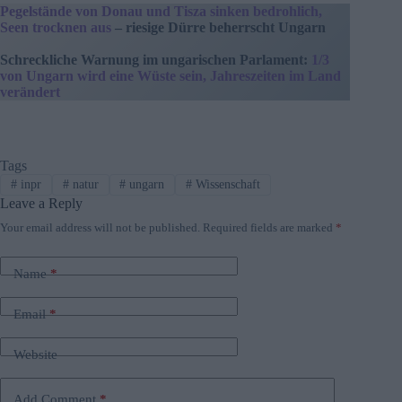
Pegelstände von Donau und Tisza sinken bedrohlich,
Seen trocknen aus
– riesige Dürre beherrscht Ungarn
Schreckliche Warnung im ungarischen Parlament:
1/3
von Ungarn wird eine Wüste sein, Jahreszeiten im Land
verändert
Tags
#
inpr
#
natur
#
ungarn
#
Wissenschaft
Leave a Reply
Your email address will not be published.
Required fields are marked
*
Name
*
Email
*
Website
Add Comment
*