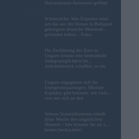
Hatvanpuszta-Anwesens gefilmt
Schatzsuche: Was Experten rund
um das aus der Donau in Budapest
geborgene deutsche Motorrad
gefunden haben – Fotos
Die Einführung des Euro in
Ungarn könnte eine bedeutende
Anlagemöglichkeit im
Anleihebereich schaffen, so ein
Analyst
Ungarn engagieren sich für
Energieeinsparungen: Minister
Kapitány gibt bekannt, wie viele
von uns sich an den
Sparbemühungen beteiligt haben
Seltene Sonnenfinsternis erhellt
diese Woche den ungarischen
Himmel – hier können Sie sie am
besten beobachten!