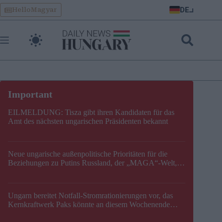
Skip
DE
HelloMagyar
to
content
EILMELDUNG: Tisza gibt ihren Kandidaten für das
Amt des nächsten ungarischen Präsidenten bekannt
Neue ungarische außenpolitische Prioritäten für die
Beziehungen zu Putins Russland, der „MAGA“-Welt,
der EU, der V4, der NATO und dem Balkan festgelegt
Ungarn bereitet Notfall-Stromrationierungen vor, das
Kernkraftwerk Paks könnte an diesem Wochenende
stillgelegt werden