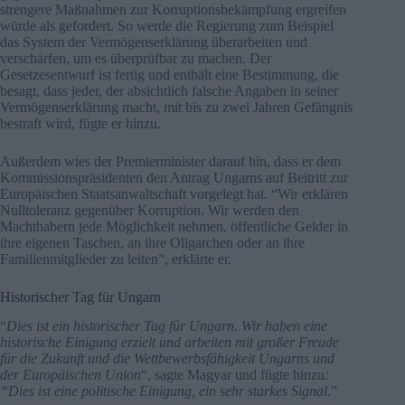
strengere Maßnahmen zur Korruptionsbekämpfung ergreifen
würde als gefordert. So werde die Regierung zum Beispiel
das System der Vermögenserklärung überarbeiten und
verschärfen, um es überprüfbar zu machen. Der
Gesetzesentwurf ist fertig und enthält eine Bestimmung, die
besagt, dass jeder, der absichtlich falsche Angaben in seiner
Vermögenserklärung macht, mit bis zu zwei Jahren Gefängnis
bestraft wird, fügte er hinzu.
Außerdem wies der Premierminister darauf hin, dass er dem
Kommissionspräsidenten den Antrag Ungarns auf Beitritt zur
Europäischen Staatsanwaltschaft vorgelegt hat. “Wir erklären
Nulltoleranz gegenüber Korruption. Wir werden den
Machthabern jede Möglichkeit nehmen, öffentliche Gelder in
ihre eigenen Taschen, an ihre Oligarchen oder an ihre
Familienmitglieder zu leiten”, erklärte er.
Historischer Tag für Ungarn
“
Dies ist ein historischer Tag für Ungarn. Wir haben eine
historische Einigung erzielt und arbeiten mit großer Freude
für die Zukunft und die Wettbewerbsfähigkeit Ungarns und
der Europäischen Union
“, sagte Magyar und fügte hinzu
:
“Dies ist eine politische Einigung, ein sehr starkes Signal
.”