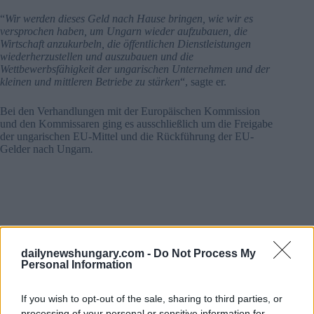
“
Wir werden dieses Geld nach Hause bringen, wie wir es
versprochen haben, um Ungarn wieder aufzubauen, die
Wirtschaft anzukurbeln, die öffentlichen Dienstleistungen
wiederherzustellen und auszubauen und die
Wettbewerbsfähigkeit der ungarischen Unternehmen und der
kleinen und mittleren Betriebe zu stärken
“, sagte er.
Bei den Verhandlungen mit der Europäischen Kommission
und den Kommissaren ging es ausschließlich um die Freigabe
der ungarischen EU-Mittel und die Rückführung der EU-
Gelder nach Ungarn
.
dailynewshungary.com -
Do Not Process My
Personal Information
If you wish to opt-out of the sale, sharing to third parties, or
processing of your personal or sensitive information for