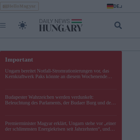
Skip
DE
HelloMagyar
to
content
Ungarn bereitet Notfall-Stromrationierungen vor, das
Kernkraftwerk Paks könnte an diesem Wochenende
stillgelegt werden
Budapester Wahrzeichen werden verdunkelt:
Beleuchtung des Parlaments, der Budaer Burg und der
Zitadelle wird abgeschaltet
Premierminister Magyar erklärt, Ungarn stehe vor „einer
der schlimmsten Energiekrisen seit Jahrzehnten“, und
gibt neuen Termin für die Stilllegung von Paks bekannt