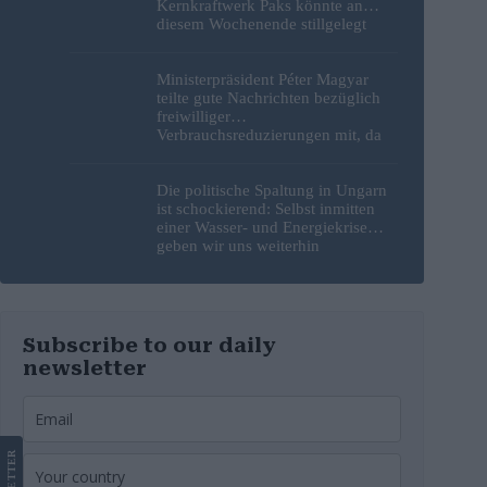
Kernkraftwerk Paks könnte an
diesem Wochenende stillgelegt
werden
Ministerpräsident Péter Magyar
teilte gute Nachrichten bezüglich
freiwilliger
Verbrauchsreduzierungen mit, da
erneut Hitzerekorde gebrochen
wurden
Die politische Spaltung in Ungarn
ist schockierend: Selbst inmitten
einer Wasser- und Energiekrise
geben wir uns weiterhin
gegenseitig die Schuld
Subscribe to our daily
newsletter
LETTER