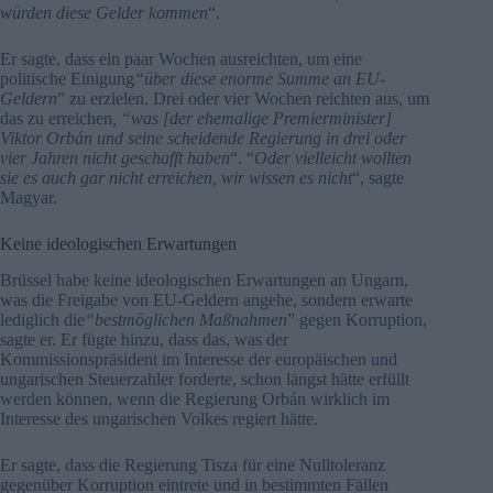
würden diese Gelder kommen
“.
Er sagte, dass ein paar Wochen ausreichten, um eine
politische Einigung
“über diese enorme Summe an EU-
Geldern
” zu erzielen. Drei oder vier Wochen reichten aus, um
das zu erreichen
, “was [der ehemalige Premierminister]
Viktor Orbán und seine scheidende Regierung in drei oder
vier Jahren nicht geschafft haben
“. “
Oder vielleicht wollten
sie es auch gar nicht erreichen, wir wissen es nicht
“, sagte
Magyar.
Keine ideologischen Erwartungen
Brüssel habe keine ideologischen Erwartungen an Ungarn,
was die Freigabe von EU-Geldern angehe, sondern erwarte
lediglich die
“bestmöglichen Maßnahmen
” gegen Korruption,
sagte er. Er fügte hinzu, dass das, was der
Kommissionspräsident im Interesse der europäischen und
ungarischen Steuerzahler forderte, schon längst hätte erfüllt
werden können, wenn die Regierung Orbán wirklich im
Interesse des ungarischen Volkes regiert hätte.
Er sagte, dass die Regierung Tisza für eine Nulltoleranz
gegenüber Korruption eintrete und in bestimmten Fällen