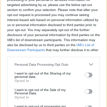
targeted advertising by us, please use the below opt-out
section to confirm your selection. Please note that after your
opt-out request is processed you may continue seeing
interest-based ads based on personal information utilized by
us or personal information disclosed to third parties prior to
Ungarns Wirtschaft könnte wieder in Schwung kommen
your opt-out. You may separately opt-out of the further
disclosure of your personal information by third parties on the
Der Kommissionspräsident sagte, dass nach Konsultationen
IAB’s list of downstream participants. This information may
mit der ungarischen Regierung bis zu 10 Milliarden Euro aus
also be disclosed by us to third parties on the
IAB’s List of
dem EU-Fonds der nächsten Generation für Ungarn
freigegeben werden könnten, sofern Reformen verabschiedet
Downstream Participants
that may further disclose it to other
und Investitionen getätigt werden.
third parties.
Please note that this website/app uses one or more Google
Darüber hinaus hat die Europäische Kommission nach
Personal Data Processing Opt Outs
Fortschritten bei der Erfüllung wichtiger Meilensteine 4,2
services and may gather and store information including but
Milliarden Euro an Kohäsionsmitteln im Rahmen des
not limited to your visit or usage behaviour. You may click to
I want to opt-out of the Sharing of my
personal data.
Konditionalitätsmechanismus freigegeben. Weitere 2,2
grant or deny consent to Google and its third-party tags to
Opted In
Milliarden Euro an Kohäsionsmitteln könnten bei der
use your data for below specified purposes in below Google
Umsetzung von Reformen im Zusammenhang mit der
consent section.
akademischen Freiheit verfügbar werden.
I want to opt-out of the Sale of my
Personal Data.
Opted In
In diesem Zusammenhang wird Ungarn schrittweise das
System der Stiftungen zur Verwaltung von Vermögenswerten
I want to opt-out of processing my