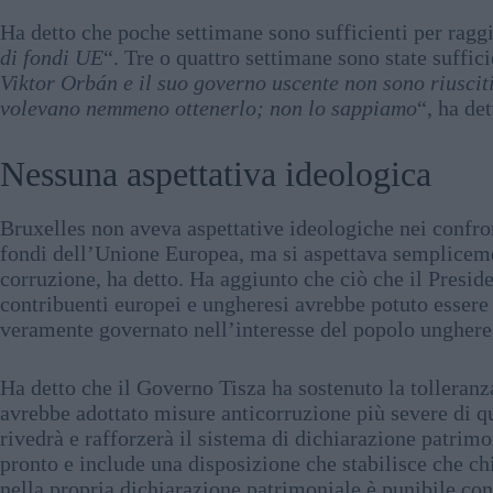
Ha detto che poche settimane sono sufficienti per ragg
di fondi UE
“. Tre o quattro settimane sono state suffic
Viktor Orbán e il suo governo uscente non sono riusciti
volevano nemmeno ottenerlo; non lo sappiamo
“, ha de
Nessuna aspettativa ideologica
Bruxelles non aveva aspettative ideologiche nei confron
fondi dell’Unione Europea, ma si aspettava semplicem
corruzione, ha detto. Ha aggiunto che ciò che il Presid
contribuenti europei e ungheresi avrebbe potuto essere
veramente governato nell’interesse del popolo unghere
Ha detto che il Governo Tisza ha sostenuto la tolleranza
avrebbe adottato misure anticorruzione più severe di qu
rivedrà e rafforzerà il sistema di dichiarazione patrimo
pronto e include una disposizione che stabilisce che c
nella propria dichiarazione patrimoniale è punibile co