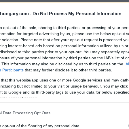
 della Commissione Europea Ursula von der Leyen,
shungary.com -
Do Not Process My Personal Information
della loro campagna elettorale è stata quella di
 di fiorini di fondi UE che sono dovuti al popolo
gheresi, all’assistenza sanitaria, all’istruzione, ai
to opt-out of the sale, sharing to third parties, or processing of your per
formation for targeted advertising by us, please use the below opt-out s
r selection. Please note that after your opt-out request is processed y
eing interest-based ads based on personal information utilized by us or
 euro sono fondi di coesione, che il Governo ungherese
disclosed to third parties prior to your opt-out. You may separately opt-
nti sanitari, gli investimenti sociali, gli investimenti
losure of your personal information by third parties on the IAB’s list of
irca 2,2 miliardi di euro saranno destinati
. This information may also be disclosed by us to third parties on the
IA
 di euro saranno destinati allo sviluppo della rete
Participants
that may further disclose it to other third parties.
per l’acquisto di nuovi treni, treni suburbani e tram.
 that this website/app uses one or more Google services and may gath
including but not limited to your visit or usage behaviour. You may click 
con la Commissione Europea su tutte le questioni che
 to Google and its third-party tags to use your data for below specifi
 cui ha diritto. “
Il 12 aprile, il popolo ha conferito al
ogle consent section.
e gli ha conferito il mandato di portare a casa i fondi
di crescere per quattro anni, che ha avuto l’inflazione
l Data Processing Opt Outs
i giorno per evitare che i servizi pubblici
inizio; abbiamo negoziato molto duramente e lottato
o opt-out of the Sharing of my personal data.