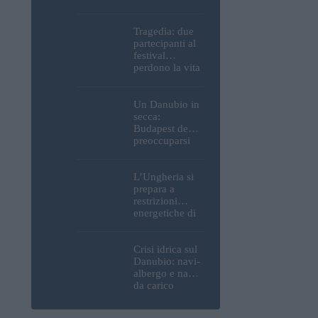
Parlamento, del
Castello di
Buda e della
Tragedia: due
Cittadella
partecipanti al
verranno
festival
spente
perdono la vita
all’Ozora
Festival in
Ungheria
Un Danubio in
secca:
Budapest deve
preoccuparsi
del proprio
approvvigiona
mento idrico?
L’Ungheria si
Un esperto
prepara a
mette in luce
restrizioni
un fatto
energetiche di
sorprendente
emergenza; la
centrale
nucleare di
Crisi idrica sul
Paks potrebbe
Danubio: navi-
chiudere
albergo e navi
questo fine
da carico
settimana
bloccate in
Ungheria