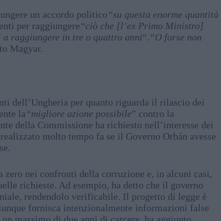
iungere un accordo politico
“su questa enorme quantità
ienti per raggiungere
“ciò che [l’ex Primo Ministro]
 a raggiungere in tre o quattro anni
“.
“O forse non
tto Magyar.
ti dell’Ungheria per quanto riguarda il rilascio dei
ente la
“migliore azione possibile
” contro la
ente della Commissione ha richiesto nell’interesse dei
 realizzato molto tempo fa se il Governo Orbán avesse
se.
 zero nei confronti della corruzione e, in alcuni casi,
elle richieste. Ad esempio, ha detto che il governo
niale, rendendolo verificabile. Il progetto di legge è
hiunque fornisca intenzionalmente informazioni false
n un massimo di due anni di carcere, ha aggiunto.