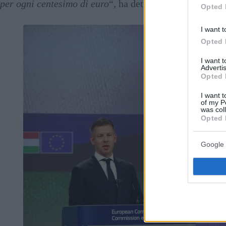
per ogni centesimo di euro
“, ha detto.
Opted 
I want t
Opted 
I want 
Advertis
Opted 
I want t
of my P
was col
Opted 
Google 