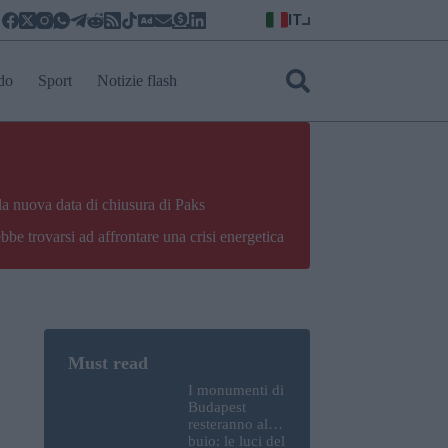
IT
do
Sport
Notizie flash
la nuova data di chiusura di Paks
bbe trovarsi ad affrontare una crisi energetica
I monumenti di
Budapest
resteranno al
buio: le luci del