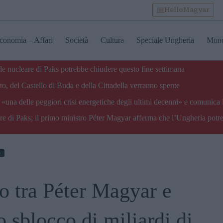
HelloMagyar
conomia – Affari
Società
Cultura
Speciale Ungheria
Mon
ale nucleare di Paks potrebbe chiudere questo fine settimana
o, del Castello di Buda e della Cittadella verranno spente
«una delle peggiori crisi energetiche degli ultimi decenni» e comunica 
are di Paks; il primo ministro Péter Magyar afferma che l’Ungheria potre
e
o tra Péter Magyar e
 sblocco di miliardi di