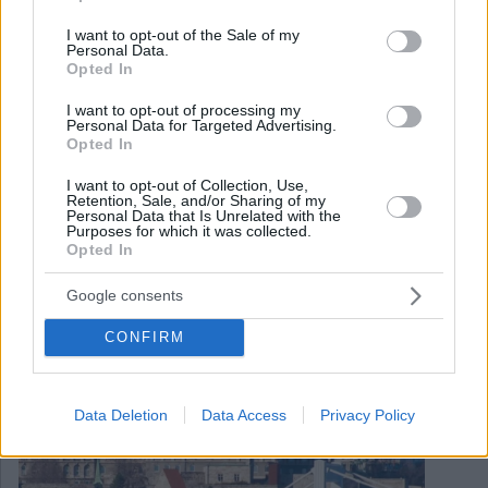
use your data for below specified purposes in below Google
consent section.
I want to opt-out of the Sale of my
Personal Data.
Opted In
I want to opt-out of processing my
Personal Data for Targeted Advertising.
Opted In
I want to opt-out of Collection, Use,
Retention, Sale, and/or Sharing of my
Personal Data that Is Unrelated with the
Purposes for which it was collected.
Opted In
July 26, 2024
Rekordbesucherzahlen in Ungarn!
Google consents
CONFIRM
Data Deletion
Data Access
Privacy Policy