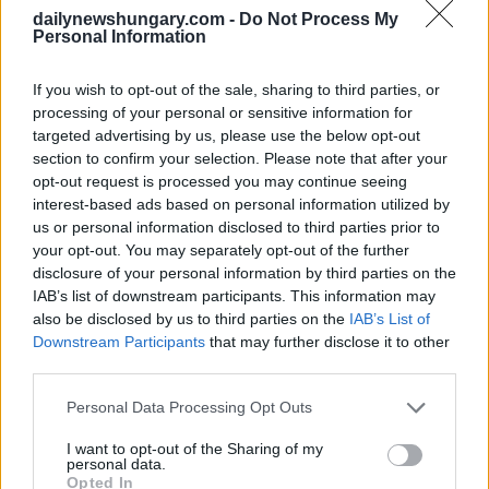
dailynewshungary.com -
Do Not Process My
Personal Information
If you wish to opt-out of the sale, sharing to third parties, or
processing of your personal or sensitive information for
targeted advertising by us, please use the below opt-out
section to confirm your selection. Please note that after your
opt-out request is processed you may continue seeing
interest-based ads based on personal information utilized by
us or personal information disclosed to third parties prior to
your opt-out. You may separately opt-out of the further
August 21, 2024
disclosure of your personal information by third parties on the
Der Budapester Tourismus “explodierte” am vergangenen
IAB’s list of downstream participants. This information may
Wochenende
also be disclosed by us to third parties on the
IAB’s List of
Downstream Participants
that may further disclose it to other
third parties.
Please note that this website/app uses one or more Google
Personal Data Processing Opt Outs
services and may gather and store information including but
not limited to your visit or usage behaviour. You may click to
I want to opt-out of the Sharing of my
personal data.
grant or deny consent to Google and its third-party tags to
Opted In