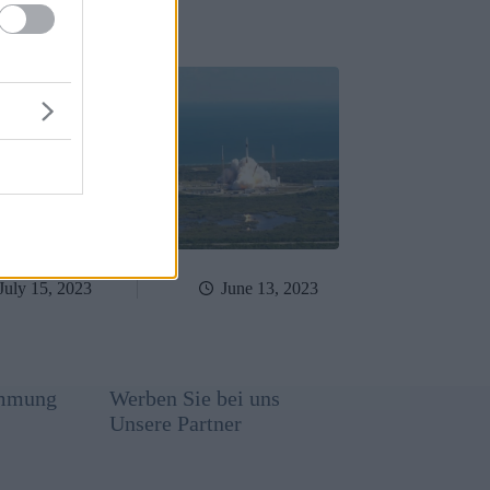
t verboten
All
July 15, 2023
June 13, 2023
immung
Werben Sie bei uns
Unsere Partner