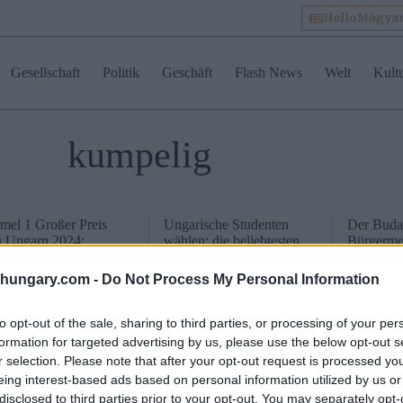
HelloMagya
Gesellschaft
Politik
Geschäft
Flash News
Welt
Kult
kumpelig
mel 1 Großer Preis
Ungarische Studenten
Der Buda
 Ungarn 2024:
wählen: die beliebtesten
Bürgermei
tenlose Busse und
Universitäten in Ungarn
von Fides
tere Züge aus
sauberes, 
shungary.com -
Do Not Process My Personal Information
apest für die Fans!
Budapest
to opt-out of the sale, sharing to third parties, or processing of your per
formation for targeted advertising by us, please use the below opt-out s
r selection. Please note that after your opt-out request is processed y
eing interest-based ads based on personal information utilized by us or
disclosed to third parties prior to your opt-out. You may separately opt-