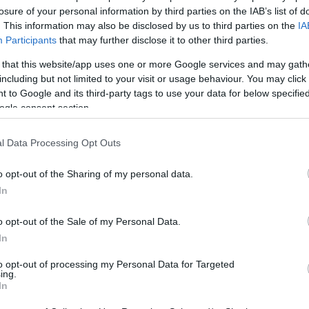
losure of your personal information by third parties on the IAB’s list of
. This information may also be disclosed by us to third parties on the
IA
Participants
that may further disclose it to other third parties.
July 17, 2024
July 1, 2024
 that this website/app uses one or more Google services and may gath
Ungarn wurden gestern
Drei der hervorragenden
VIDEO: E
including but not limited to your visit or usage behaviour. You may click 
peratur – und
Freiluft-Eislaufbahnen
Buda-Pala
 to Google and its third-party tags to use your data for below specifi
drekorde gebrochen
Budapests bleiben bis
aufgebau
ogle consent section.
Februar geöffnet
l Data Processing Opt Outs
o opt-out of the Sharing of my personal data.
In
o opt-out of the Sale of my Personal Data.
In
January 26,
January 21,
to opt-out of processing my Personal Data for Targeted
2024
2024
20
ing.
In
arische staatliche
Alza eröffnet ein neues
Autos ab 
gesellschaft
Geschäft in Budapest
Budapest