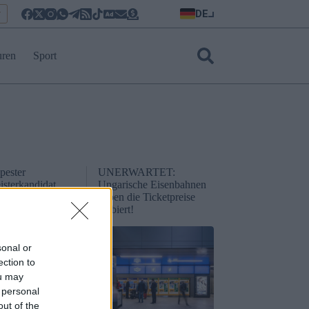
DE
r
uren
Sport
pester
UNERWARTET:
sterkandidat
Ungarische Eisenbahnen
z verspricht ein
haben die Ticketpreise
organisiertes
halbiert!
sonal or
ection to
ou may
 personal
out of the