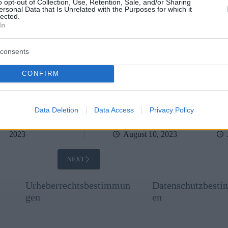
o opt-out of Collection, Use, Retention, Sale, and/or Sharing
ánbusz kurz vor dem
Innenstad
ersonal Data that Is Unrelated with the Purposes for which it
sammenbruch? –
lected.
TUALISIERT
In
consents
CONFIRM
Data Deletion
Data Access
Privacy Policy
September 26,
2023
August 10, 2023
NEXT
Urheberrechtsbestimmun
Datenschutzbest
gen
en