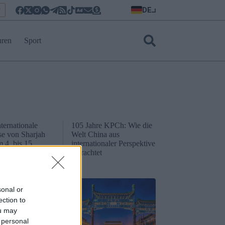
DE
r
uren
Sport
nternationale
105 Jahre KPCh: Wie die
e von Sharjah
Welt China aus
 4. bis 15.
internationaler Perspektive
r im Expo
betrachtet
rjah statt
sonal or
ection to
ou may
 personal