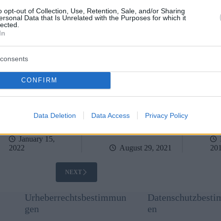
o opt-out of Collection, Use, Retention, Sale, and/or Sharing
es der beliebtesten
Vor- und Nachteile eines
Amerikane
ersonal Data that Is Unrelated with the Purposes for which it
seziele Ungarns ist
Umzugs nach Ungarn –
ungarisch
lected.
rschwunden – FOTOS
Video
VIDEOS
In
consents
CONFIRM
Data Deletion
Data Access
Privacy Policy
January 15,
August 29, 2021
20
2022
NEXT
Urheberrechtsbestimmun
Datenschutzbest
gen
en