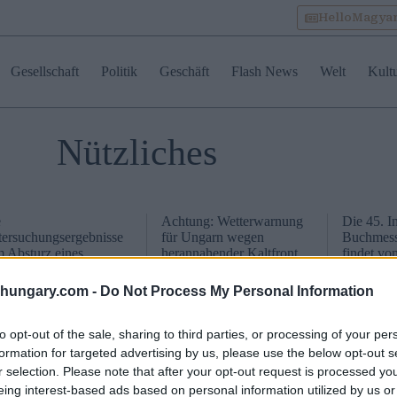
HelloMagya
Gesellschaft
Politik
Geschäft
Flash News
Welt
Kult
Nützliches
e
Achtung: Wetterwarnung
Die 45. I
ersuchungsergebnisse
für Ungarn wegen
Buchmess
 Absturz eines
herannahender Kaltfront
findet vom
influgzeugs auf ein
Novembe
hhaus im Pekinger
Centre Sha
shungary.com -
Do Not Process My Personal Information
irk Chaoyang wurden
öffentlicht
to opt-out of the sale, sharing to third parties, or processing of your per
formation for targeted advertising by us, please use the below opt-out s
r selection. Please note that after your opt-out request is processed y
eing interest-based ads based on personal information utilized by us or