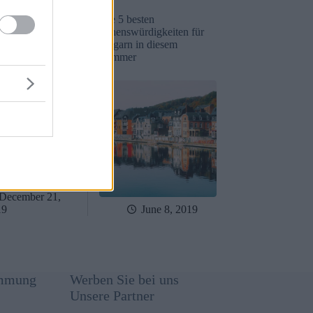
r reagieren auf
Die 5 besten
en Lebensstil.
Sehenswürdigkeiten für
Ungarn in diesem
Sommer
December 21,
19
June 8, 2019
immung
Werben Sie bei uns
Unsere Partner