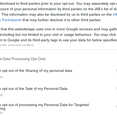
disclosed to third parties prior to your opt-out. You may separately opt-
losure of your personal information by third parties on the IAB’s list of
. This information may also be disclosed by us to third parties on the
IA
Participants
that may further disclose it to other third parties.
July 13, 2026
July 12, 2026
 that this website/app uses one or more Google services and may gath
including but not limited to your visit or usage behaviour. You may click 
 digitales Geld
Ungarn im Ausland: 4
Call of D
 to Google and its third-party tags to use your data for below specifi
ine-Unterhaltung in
kulturelle Gewohnheiten,
– Einstei
ogle consent section.
 Alltag bringt
die Ausländer verwirren
können
l Data Processing Opt Outs
o opt-out of the Sharing of my personal data.
In
o opt-out of the Sale of my Personal Data.
In
to opt-out of processing my Personal Data for Targeted
ing.
In
May 11, 2026
May 4, 2026
20