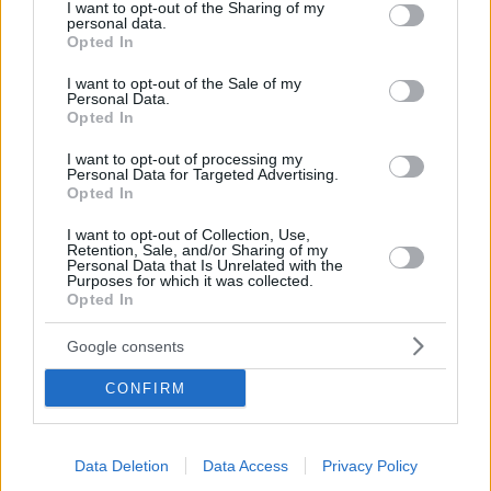
not limited to your visit or usage behaviour. You may click to
I want to opt-out of the Sharing of my
personal data.
grant or deny consent to Google and its third-party tags to
Opted In
use your data for below specified purposes in below Google
consent section.
I want to opt-out of the Sale of my
Personal Data.
Opted In
I want to opt-out of processing my
Personal Data for Targeted Advertising.
Opted In
I want to opt-out of Collection, Use,
December 18, 2021
Retention, Sale, and/or Sharing of my
Personal Data that Is Unrelated with the
Europäischer Gerichtshof: Ungarisches Gesetz über FX-
Purposes for which it was collected.
Kredite entspricht der EU-Richtlinie
Opted In
Der Gerichtshof der Europäischen Union (EuGH) hat am
Google consents
Donnerstag entschieden, dass ungarische
Rechtsvorschriften, die die Annullierung eines auf eine
Fremdwährung...
CONFIRM
September 4, 2021
Können Sie erraten, wer der reichste Ungar ist?
Data Deletion
Data Access
Privacy Policy