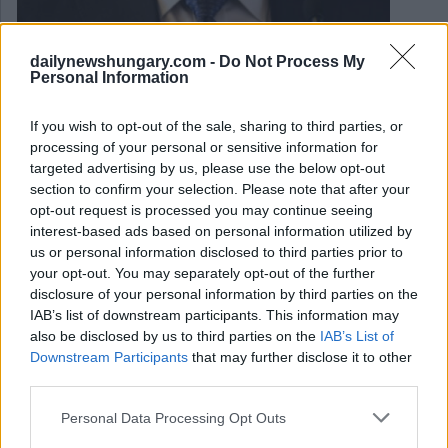
dailynewshungary.com -
Do Not Process My
Personal Information
March 7, 2022
Erstes Modul eines KI-Supercomputers in Ungarn
If you wish to opt-out of the sale, sharing to third parties, or
eingeweiht
processing of your personal or sensitive information for
targeted advertising by us, please use the below opt-out
Der Minister für Innovation und Technologie László
Palkovics hat am Montag das erste Modul eines KI-
section to confirm your selection. Please note that after your
Supercomputers eingeweiht, der in Zusammenarbeit...
opt-out request is processed you may continue seeing
January 31, 2022
interest-based ads based on personal information utilized by
Könnte die aufstrebende ungarische Superbank den
us or personal information disclosed to third parties prior to
Finanzmarkt erobern?
your opt-out. You may separately opt-out of the further
disclosure of your personal information by third parties on the
IAB’s list of downstream participants. This information may
also be disclosed by us to third parties on the
IAB’s List of
Downstream Participants
that may further disclose it to other
third parties.
Please note that this website/app uses one or more Google
Personal Data Processing Opt Outs
services and may gather and store information including but