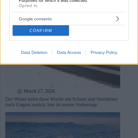
Purposes for which it was collected.
Opted In
Google consents
CONFIRM
Data Deletion
Data Access
Privacy Policy
March 27, 2026
Der Winter kehrt diese Woche mit Schnee und Sturmböen
nach Ungarn zurück: hier ist unsere Vorhersage