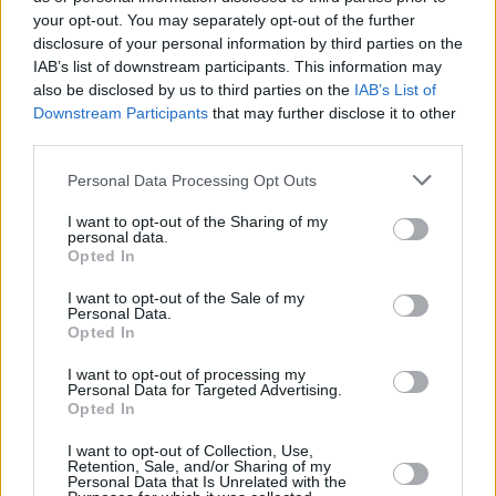
your opt-out. You may separately opt-out of the further
disclosure of your personal information by third parties on the
IAB’s list of downstream participants. This information may
also be disclosed by us to third parties on the
IAB’s List of
Downstream Participants
that may further disclose it to other
third parties.
Please note that this website/app uses one or more Google
Personal Data Processing Opt Outs
services and may gather and store information including but
not limited to your visit or usage behaviour. You may click to
I want to opt-out of the Sharing of my
personal data.
grant or deny consent to Google and its third-party tags to
Opted In
use your data for below specified purposes in below Google
consent section.
I want to opt-out of the Sale of my
Personal Data.
March 30, 2026
Opted In
Der Winter schlägt zurück: Schneestürme und heftige
Winde fegen über Westungarn
I want to opt-out of processing my
Personal Data for Targeted Advertising.
Opted In
I want to opt-out of Collection, Use,
Retention, Sale, and/or Sharing of my
Personal Data that Is Unrelated with the