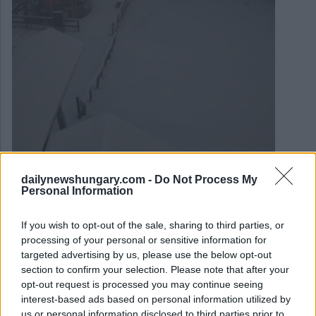
dailynewshungary.com -
Do Not Process My
Personal Information
March 31, 2026
Regenschirme, Wintermäntel benötigt: wie lange wird
dieses kalte, winterliche Wetter in Ungarn anhalten? –
If you wish to opt-out of the sale, sharing to third parties, or
Aktuelle Vorhersage
processing of your personal or sensitive information for
targeted advertising by us, please use the below opt-out
section to confirm your selection. Please note that after your
opt-out request is processed you may continue seeing
interest-based ads based on personal information utilized by
us or personal information disclosed to third parties prior to