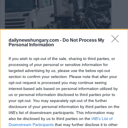
dailynewshungary.com -
Do Not Process My
Personal Information
If you wish to opt-out of the sale, sharing to third parties, or
Negli ultimi due anni, ma soprattutto nel 2022, il numero di
incidenti stradali sembra essere in aumento. Oltre alla
processing of your personal or sensitive information for
disattenzione o alla mancanza di attenzione delle persone
targeted advertising by us, please use the below opt-out
durante la guida, anche la guida in stato di ebbrezza e
section to confirm your selection. Please note that after your
l’infrazione del…
opt-out request is processed you may continue seeing
Péter Licskay
April 14, 2022
interest-based ads based on personal information utilized by
us or personal information disclosed to third parties prior to
Società
your opt-out. You may separately opt-out of the further
disclosure of your personal information by third parties on the
Famosi salumi ungheresi contraffatti venduti al mercato di
IAB’s list of downstream participants. This information may
Budapest FOTO, VIDEO
also be disclosed by us to third parties on the
IAB’s List of
Downstream Participants
that may further disclose it to other