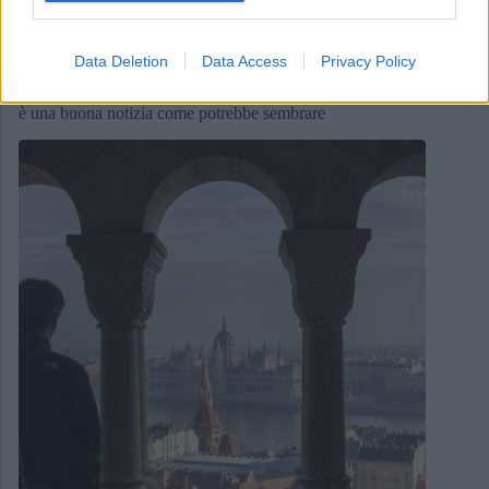
Economia - Affari
Data Deletion
Data Access
Privacy Policy
L’Ungheria è il terzo paese più economico d’Europa. Non
è una buona notizia come potrebbe sembrare