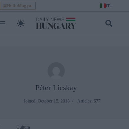
Skip
IT
HelloMagyar
to
content
Péter Licskay
Joined: October 15, 2018
Articles: 677
Cultura