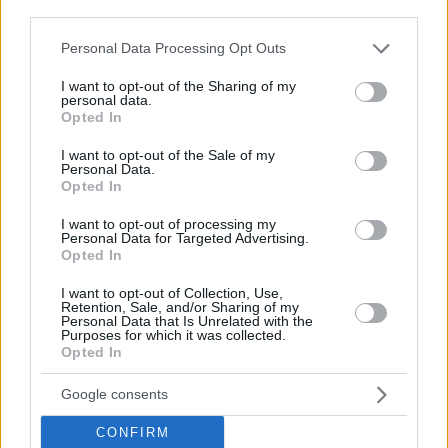
third parties.
Please note that this website/app uses one or more Google
Personal Data Processing Opt Outs
services and may gather and store information including but
not limited to your visit or usage behaviour. You may click to
I want to opt-out of the Sharing of my
personal data.
grant or deny consent to Google and its third-party tags to
Opted In
use your data for below specified purposes in below Google
consent section.
I want to opt-out of the Sale of my
Personal Data.
Opted In
I want to opt-out of processing my
Personal Data for Targeted Advertising.
Opted In
I want to opt-out of Collection, Use,
Retention, Sale, and/or Sharing of my
Personal Data that Is Unrelated with the
Purposes for which it was collected.
Opted In
Una macelleria vendeva prodotti a base di carne contraffatti
a scopo di lucro in uno dei mercati coperti più popolari
della capitale ungherese, spesso frequentato anche da
Google consents
stranieri. Secondo il Telex, gli ispettori dell’Agenzia
nazionale ungherese per la sicurezza della…
CONFIRM
Péter Licskay
April 14, 2022