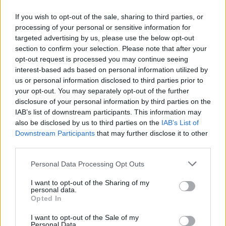
If you wish to opt-out of the sale, sharing to third parties, or
processing of your personal or sensitive information for
targeted advertising by us, please use the below opt-out
section to confirm your selection. Please note that after your
opt-out request is processed you may continue seeing
interest-based ads based on personal information utilized by
us or personal information disclosed to third parties prior to
your opt-out. You may separately opt-out of the further
disclosure of your personal information by third parties on the
IAB’s list of downstream participants. This information may
also be disclosed by us to third parties on the
IAB’s List of
Downstream Participants
that may further disclose it to other
third parties.
May 11, 2026
Please note that this website/app uses one or more Google
Personal Data Processing Opt Outs
Il procuratore capo dell’Ungheria: Troveremo un modo per
services and may gather and store information including but
recuperare anche le Ferrari di Dubai
not limited to your visit or usage behaviour. You may click to
I want to opt-out of the Sharing of my
personal data.
grant or deny consent to Google and its third-party tags to
Opted In
use your data for below specified purposes in below Google
consent section.
I want to opt-out of the Sale of my
Personal Data.