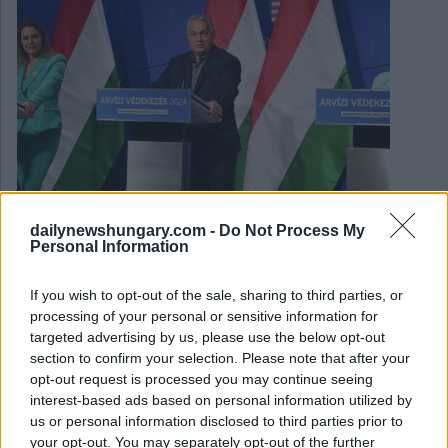
dailynewshungary.com -
Do Not Process My
Personal Information
If you wish to opt-out of the sale, sharing to third parties, or
processing of your personal or sensitive information for
September 24, 2024
targeted advertising by us, please use the below opt-out
PM Orbán sulla difesa dalle inondazioni e sulle sanzioni
section to confirm your selection. Please note that after your
legate alla migrazione AGGIORNAMENTO
opt-out request is processed you may continue seeing
interest-based ads based on personal information utilized by
us or personal information disclosed to third parties prior to
your opt-out. You may separately opt-out of the further