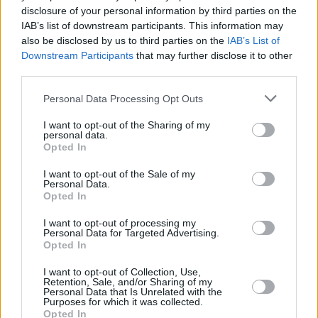
disclosure of your personal information by third parties on the
IAB’s list of downstream participants. This information may
also be disclosed by us to third parties on the
IAB’s List of
Downstream Participants
that may further disclose it to other
third parties.
Please note that this website/app uses one or more Google
Personal Data Processing Opt Outs
services and may gather and store information including but
not limited to your visit or usage behaviour. You may click to
I want to opt-out of the Sharing of my
personal data.
grant or deny consent to Google and its third-party tags to
Opted In
use your data for below specified purposes in below Google
September 23, 2024
consent section.
I want to opt-out of the Sale of my
Personal Data.
FOTO: Picco di inondazione a Budapest, ecco quando il
Opted In
Danubio si ritirerà
I want to opt-out of processing my
Personal Data for Targeted Advertising.
Opted In
I want to opt-out of Collection, Use,
Retention, Sale, and/or Sharing of my
Personal Data that Is Unrelated with the
Purposes for which it was collected.
Opted In