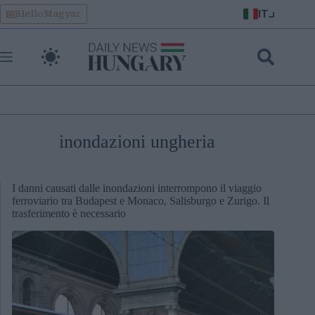
Skip
IT
HelloMagyar
to
content
inondazioni ungheria
I danni causati dalle inondazioni interrompono il viaggio
ferroviario tra Budapest e Monaco, Salisburgo e Zurigo. Il
trasferimento è necessario