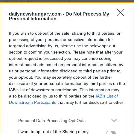
Ucraina finché non saranno ripristinati...
November 30, 2022
dailynewshungary.com -
Do Not Process My
L’UE chiede alla Slovacchia di maltrattare la minoranza
Personal Information
ungherese
If you wish to opt-out of the sale, sharing to third parties, or
processing of your personal or sensitive information for
targeted advertising by us, please use the below opt-out
section to confirm your selection. Please note that after your
opt-out request is processed you may continue seeing
interest-based ads based on personal information utilized by
us or personal information disclosed to third parties prior to
your opt-out. You may separately opt-out of the further
disclosure of your personal information by third parties on the
IAB’s list of downstream participants. This information may
also be disclosed by us to third parties on the
IAB’s List of
Downstream Participants
that may further disclose it to other
third parties.
June 26, 2022
Please note that this website/app uses one or more Google
Personal Data Processing Opt Outs
Il primo ristorante rom ungherese ha ricevuto un premio!
services and may gather and store information including but
not limited to your visit or usage behaviour. You may click to
I want to opt-out of the Sharing of my