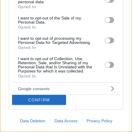
personal data.
grant or deny consent to Google and its third-party tags to
Opted In
use your data for below specified purposes in below Google
consent section.
I want to opt-out of the Sale of my
Personal Data.
Opted In
I want to opt-out of processing my
Personal Data for Targeted Advertising.
Opted In
I want to opt-out of Collection, Use,
Retention, Sale, and/or Sharing of my
Personal Data that Is Unrelated with the
Purposes for which it was collected.
Opted In
May 20, 2022
Marcia filo-russa da organizzare in Piazza degli Eroi a
Google consents
Budapest!
CONFIRM
Data Deletion
Data Access
Privacy Policy