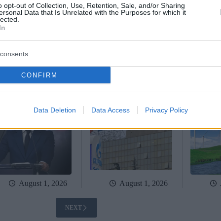
o opt-out of Collection, Use, Retention, Sale, and/or Sharing
ersonal Data that Is Unrelated with the Purposes for which it
August 4, 2026
August 3, 2026
lected.
In
ngheria si prepara a
Il presidente serbo
Il govern
trizioni energetiche di
discuterà di un importante
annuncia 
rgenza; la centrale
accordo petrolifero con la
grandi pr
consents
leare di Paks potrebbe
MOL insieme a Péter
investime
udere questo fine
Magyar e Vladimir Putin
rinnovabil
CONFIRM
timana
decenni
Data Deletion
Data Access
Privacy Policy
August 1, 2026
August 1, 2026
NEXT