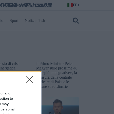
IT
do
Sport
Notizie flash
esto di crisi
Il Primo Ministro Péter
energetica,
Magyar sulle prossime 48
a eleggerà un
ore «più impegnative», la
sidente entro
chiusura della centrale
ni – Il partito
nucleare di Paks e le
 primo ministro
misure straordinarie
ciderà questa
sonal or
ection to
ou may
 personal