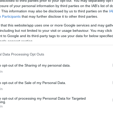
disclosed to third parties prior to your opt-out. You may separately opt-
losure of your personal information by third parties on the IAB’s list of
. This information may also be disclosed by us to third parties on the
IA
Participants
that may further disclose it to other third parties.
 that this website/app uses one or more Google services and may gath
including but not limited to your visit or usage behaviour. You may click 
August 7, 2026
August 7, 2026
 to Google and its third-party tags to use your data for below specifi
ogle consent section.
er Magyar in merito a
«Ci attendono cinque
Buone not
sibili interventi più
giorni decisivi», afferma
ministro 
orosi sul consumo
Péter Magyar, che invita
centrale 
l Data Processing Opt Outs
rgetico e alle misure di
all’unità nonostante il
potrebbe 
parmio energetico
fuoco di fila di critiche
funzione 
previsto
o opt-out of the Sharing of my personal data.
In
o opt-out of the Sale of my Personal Data.
In
to opt-out of processing my Personal Data for Targeted
ing.
In