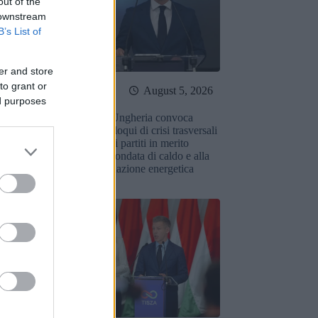
out of the
 downstream
B’s List of
er and store
to grant or
August 6, 2026
August 5, 2026
ed purposes
izie dal primo
L’Ungheria convoca
Péter Magyar: la
colloqui di crisi trasversali
nucleare di Paks
tra i partiti in merito
rimanere in
all’ondata di caldo e alla
più a lungo del
situazione energetica