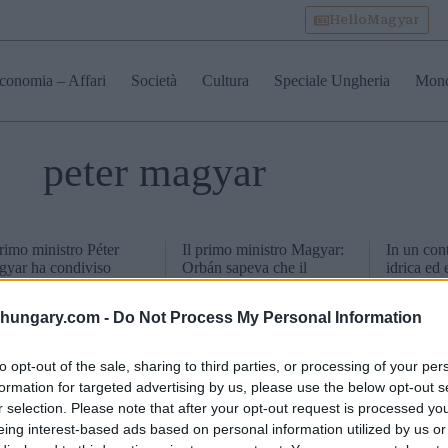
HelloMagyar
conomia – Affari
Società
Cultura
Speciale Ungheria
Mon
peter magyar
primo ministro Péter
Il primo ministro Magyar:
In un cont
yar ha condiviso
Orbán sapeva che il
idrica ed 
ne notizie riguardo
sistema energetico
l’Ungheri
e riduzioni volontarie
ungherese era sull’orlo del
nuovo pre
shungary.com -
Do Not Process My Personal Information
 consumi, mentre sono
collasso, ma non è
pochi gior
ti nuovamente battuti i
intervenuto
Tisza del
ord di caldo
Magyar de
to opt-out of the sale, sharing to third parties, or processing of your per
settimana
formation for targeted advertising by us, please use the below opt-out s
r selection. Please note that after your opt-out request is processed y
eing interest-based ads based on personal information utilized by us or