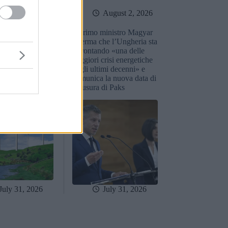
August 3, 2026
August 2, 2026
o ungherese
Il primo ministro Magyar
uno dei più
afferma che l’Ungheria sta
ogrammi di
affrontando «una delle
nto nelle energie
peggiori crisi energetiche
i degli ultimi
degli ultimi decenni» e
comunica la nuova data di
chiusura di Paks
July 31, 2026
July 31, 2026