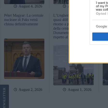
I want t
of my P
August 4, 2026
August 4, 2026
was col
Opted 
Péter Magyar: La centrale
L’Ungheria recupera
L’U
nucleare di Paks verrà
quasi 400 MW grazie al
res
chiusa definitivamente
ritorno a piena capacità
eme
Google 
della centrale elettrica di
nuc
Dunamenti, in anticipo
chi
rispetto al previsto!
set
August 2, 2026
August 1, 2026
LETTER
NEWS