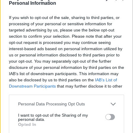
Personal Information
If you wish to opt-out of the sale, sharing to third parties, or
processing of your personal or sensitive information for
targeted advertising by us, please use the below opt-out
section to confirm your selection. Please note that after your
opt-out request is processed you may continue seeing
interest-based ads based on personal information utilized by
us or personal information disclosed to third parties prior to
your opt-out. You may separately opt-out of the further
disclosure of your personal information by third parties on the
April 3, 2023
IAB’s list of downstream participants. This information may
Europarlamentare Fidesz: dobbiamo imparare
also be disclosed by us to third parties on the
IAB’s List of
dall’Olocausto e rifiutare la discriminazione
Downstream Participants
that may further disclose it to other
third parties.
Please note that this website/app uses one or more Google
Personal Data Processing Opt Outs
services and may gather and store information including but
not limited to your visit or usage behaviour. You may click to
I want to opt-out of the Sharing of my
personal data.
grant or deny consent to Google and its third-party tags to
Opted In
use your data for below specified purposes in below Google