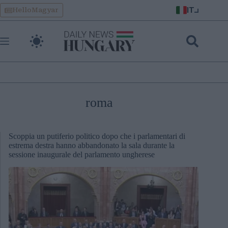
Skip
IT
HelloMagyar
to
content
roma
Scoppia un putiferio politico dopo che i parlamentari di
estrema destra hanno abbandonato la sala durante la
sessione inaugurale del parlamento ungherese