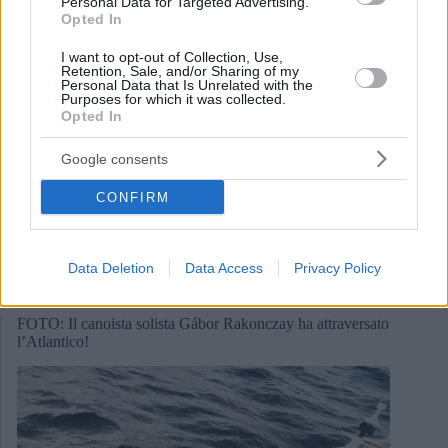
Personal Data for Targeted Advertising.
Opted In
I want to opt-out of Collection, Use,
Retention, Sale, and/or Sharing of my
Personal Data that Is Unrelated with the
Purposes for which it was collected.
Opted In
Google consents
CONFIRM
Data Deletion
Data Access
Privacy Policy
April 2, 2025
FOTO: Il canoista solista Gábor Rakonczay ha attraversato
l’Atlantico!