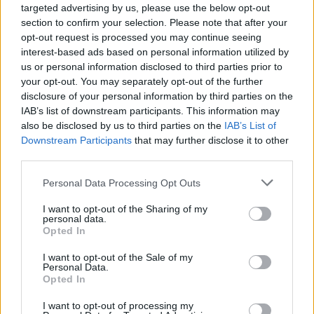
targeted advertising by us, please use the below opt-out
section to confirm your selection. Please note that after your
opt-out request is processed you may continue seeing
interest-based ads based on personal information utilized by
us or personal information disclosed to third parties prior to
your opt-out. You may separately opt-out of the further
disclosure of your personal information by third parties on the
IAB’s list of downstream participants. This information may
also be disclosed by us to third parties on the
IAB’s List of
Downstream Participants
that may further disclose it to other
third parties.
Please note that this website/app uses one or more Google
Personal Data Processing Opt Outs
services and may gather and store information including but
April 10, 2025
not limited to your visit or usage behaviour. You may click to
I want to opt-out of the Sharing of my
personal data.
grant or deny consent to Google and its third-party tags to
Senza precedenti: calciatore ungherese diventa allenatore
Opted In
ad interim dell’RB Lipsia
use your data for below specified purposes in below Google
consent section.
I want to opt-out of the Sale of my
Personal Data.
Opted In
I want to opt-out of processing my