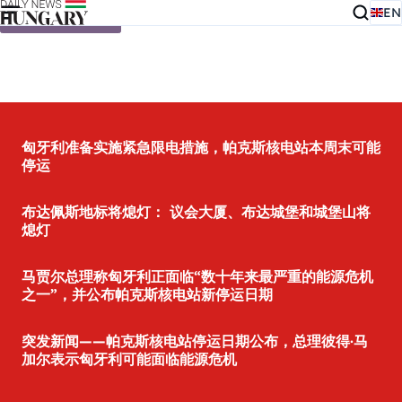
EN
Skip to content
匈牙利准备实施紧急限电措施，帕克斯核电站本周末可能
停运
布达佩斯地标将熄灯： 议会大厦、布达城堡和城堡山将
熄灯
马贾尔总理称匈牙利正面临“数十年来最严重的能源危机
之一”，并公布帕克斯核电站新停运日期
突发新闻——帕克斯核电站停运日期公布，总理彼得·马
加尔表示匈牙利可能面临能源危机