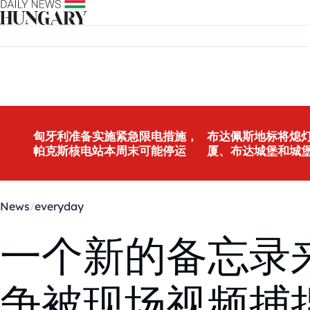
Skip to content
匈牙利准备实施紧急限电措施，
布达佩斯地标将熄灯
帕克斯核电站本周末可能停运
厦、布达城堡和城
News
everyday
一个新的备忘录
争被现场视频捕