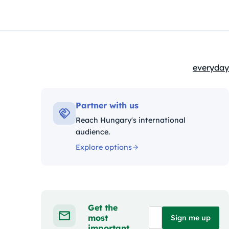
everyday
Kategóri
Partner with us
Reach Hungary's international
audience.
Explore options
Get the
most
Sign me up
important