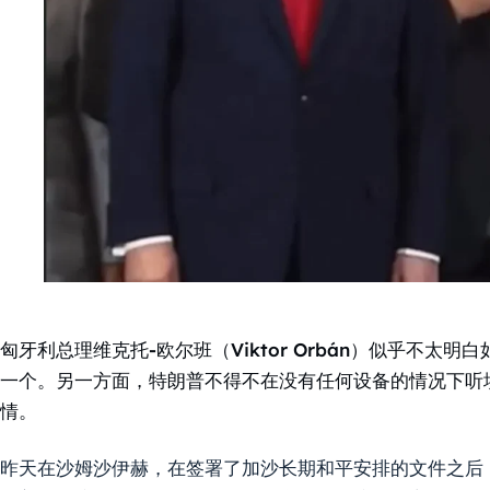
匈牙利总理维克托-欧尔班（Viktor Orbán）似乎不
一个。另一方面，特朗普不得不在没有任何设备的情况下听
情。
昨天在沙姆沙伊赫，在签署了加沙长期和平安排的文件之后