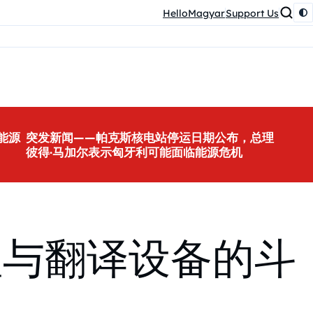
HelloMagyar
Support Us
能源
突发新闻——帕克斯核电站停运日期公布，总理
彼得·马加尔表示匈牙利可能面临能源危机
理与翻译设备的斗