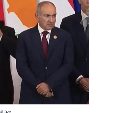
dházy