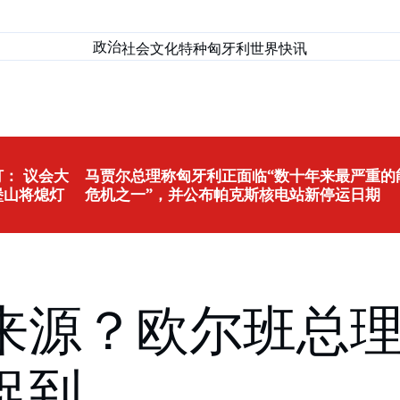
政治
社会
文化
特种匈牙利
世界
快讯
： 议会大
马贾尔总理称匈牙利正面临“数十年来最严重的
堡山将熄灯
危机之一”，并公布帕克斯核电站新停运日期
来源？欧尔班总
捉到