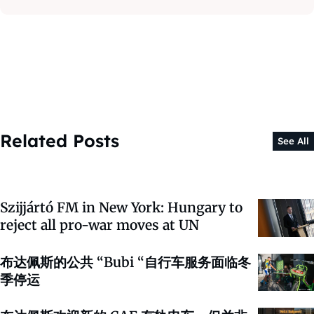
Related Posts
See All
Szijjártó FM in New York: Hungary to
reject all pro-war moves at UN
布达佩斯的公共 “Bubi “自行车服务面临冬
季停运