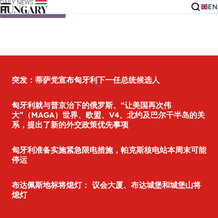
EN
Skip to content
突发：蒂萨党宣布匈牙利下一任总统候选人
匈牙利就与普京治下的俄罗斯、“让美国再次伟
大”（MAGA）世界、欧盟、V4、北约及巴尔干半岛的关
系，提出了新的外交政策优先事项
匈牙利准备实施紧急限电措施，帕克斯核电站本周末可能
停运
布达佩斯地标将熄灯： 议会大厦、布达城堡和城堡山将
熄灯