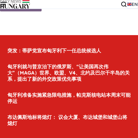
EN
Skip to content
突发：蒂萨党宣布匈牙利下一任总统候选人
匈牙利就与普京治下的俄罗斯、“让美国再次伟
大”（MAGA）世界、欧盟、V4、北约及巴尔干半岛的关
系，提出了新的外交政策优先事项
匈牙利准备实施紧急限电措施，帕克斯核电站本周末可能
停运
布达佩斯地标将熄灯： 议会大厦、布达城堡和城堡山将
熄灯