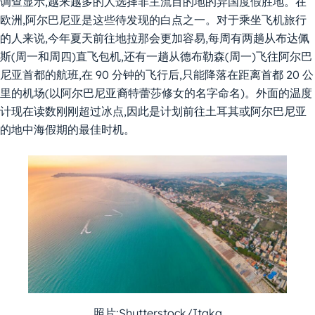
调查显示,越来越多的人选择非主流目的地的异国度假胜地。在
欧洲,阿尔巴尼亚是这些待发现的白点之一。对于乘坐飞机旅行
的人来说,今年夏天前往地拉那会更加容易,每周有两趟从布达佩
斯(周一和周四)直飞包机,还有一趟从德布勒森(周一)飞往阿尔巴
尼亚首都的航班,在 90 分钟的飞行后,只能降落在距离首都 20 公
里的机场(以阿尔巴尼亚裔特蕾莎修女的名字命名)。外面的温度
计现在读数刚刚超过冰点,因此是计划前往土耳其或阿尔巴尼亚
的地中海假期的最佳时机。
照片:Shutterstock/Itaka