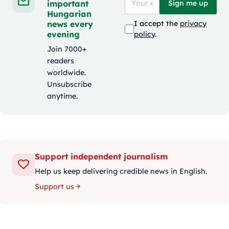
important
Sign me up
Hungarian
news every
I accept the
privacy
evening
policy
.
Join 7000+
readers
worldwide.
Unsubscribe
anytime.
Support independent journalism
Help us keep delivering credible news in English.
Support us